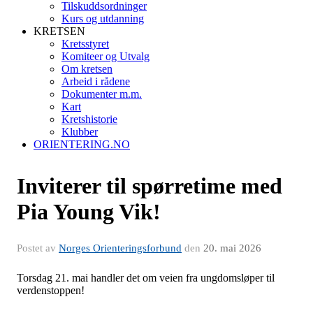
Tilskuddsordninger
Kurs og utdanning
KRETSEN
Kretsstyret
Komiteer og Utvalg
Om kretsen
Arbeid i rådene
Dokumenter m.m.
Kart
Kretshistorie
Klubber
ORIENTERING.NO
Inviterer til spørretime med
Pia Young Vik!
Postet av
Norges Orienteringsforbund
den
20. mai 2026
Torsdag 21. mai handler det om veien fra ungdomsløper til
verdenstoppen!