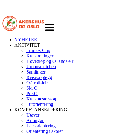
Veksle
navigasjon
NYHETER
AKTIVITET
Trimtex Cup
Kretstreninger
Hovedløp og O-landsleir
Unionsmatchen
Samlinger
Reiseopplegg
O-Troll-leir
Ski-O
Pre-O
Kretsmesterskap
Turorientering
KOMPETANSE/LÆRING
Utøver
Arrangør
Lær orientering
Orientering i skolen