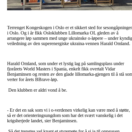
Terrenget Kongeskogen i Oslo er et sikkert sted for sesongåpninge
i Oslo. Og i år fikk Osloklubben Lillomarka OL gleden av å
arrangere løp sammen med unge ukrainske o-løpere – under kyndi
veiledning av den superenergiske ukraina-vennen Harald Omland.
Harald Omland, som under et lystig lag på samlingsplass under
fjorårets World Masters i Spania, enkelt fikk overtalt Vidar
Benjaminsen og resten av den glade lillomarka-gjengen til å stå so
verter for årets BBrave-løp.
Den klubben er aldri vond å be.
- Er det en sak som vi i o-verdenen virkelig kan være med å støtte,
så er det orienteringsungdom som har det svært vanskelig i det
krigsherjede landet, sier Benjaminsen.
Så det trengtes vel knapt et styremøte for å si ja til oppgaven.