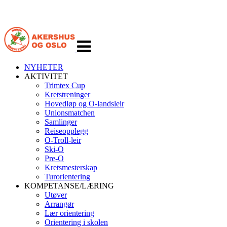
Veksle
navigasjon
NYHETER
AKTIVITET
Trimtex Cup
Kretstreninger
Hovedløp og O-landsleir
Unionsmatchen
Samlinger
Reiseopplegg
O-Troll-leir
Ski-O
Pre-O
Kretsmesterskap
Turorientering
KOMPETANSE/LÆRING
Utøver
Arrangør
Lær orientering
Orientering i skolen