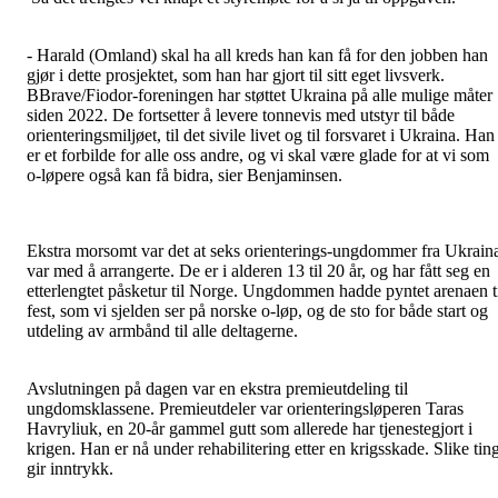
- Harald (Omland) skal ha all kreds han kan få for den jobben han
gjør i dette prosjektet, som han har gjort til sitt eget livsverk.
BBrave/Fiodor-foreningen har støttet Ukraina på alle mulige måter
siden 2022. De fortsetter å levere tonnevis med utstyr til både
orienteringsmiljøet, til det sivile livet og til forsvaret i Ukraina. Han
er et forbilde for alle oss andre, og vi skal være glade for at vi som
o-løpere også kan få bidra, sier Benjaminsen.
Ekstra morsomt var det at seks orienterings-ungdommer fra Ukrain
var med å arrangerte. De er i alderen 13 til 20 år, og har fått seg en
etterlengtet påsketur til Norge. Ungdommen hadde pyntet arenaen t
fest, som vi sjelden ser på norske o-løp, og de sto for både start og
utdeling av armbånd til alle deltagerne.
Avslutningen på dagen var en ekstra premieutdeling til
ungdomsklassene. Premieutdeler var orienteringsløperen Taras
Havryliuk, en 20-år gammel gutt som allerede har tjenestegjort i
krigen. Han er nå under rehabilitering etter en krigsskade. Slike tin
gir inntrykk.