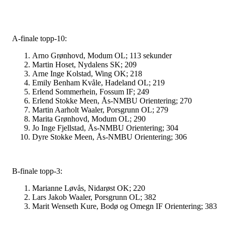
A-finale topp-10:
Arno Grønhovd, Modum OL; 113 sekunder
Martin Hoset,
Nydalens SK; 209
Arne Inge Kolstad, Wing OK; 218
Emily Benham Kvåle, Hadeland OL; 219
Erlend Sommerhein, Fossum IF; 2
49
Erlend Stokke Meen, Ås-NMBU Orientering; 270
Martin Aarholt Waaler, Porsgrunn OL; 279
Marita Grønhovd, Modum OL; 290
Jo Inge Fjellstad, Ås-NMBU Orientering; 304
Dyre Stokke Meen, Ås-NMBU Orientering; 306
B-finale topp-3:
Marianne Løvås, Nidarøst OK; 220
Lars Jakob Waaler, Porsgrunn OL; 382
Marit Wenseth Kure, Bodø og Omegn IF Orientering; 383