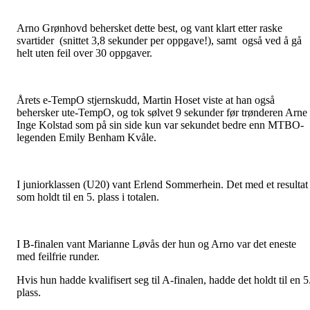
Arno Grønhovd behersket dette best, og vant klart etter raske
svartider (snittet 3,8 sekunder per oppgave!), samt også ved å gå
helt uten feil over 30 oppgaver.
Årets e-TempO stjernskudd, Martin Hoset viste at han også
behersker ute-TempO, og tok sølvet 9 sekunder før trønderen Arne
Inge Kolstad som på sin side kun var sekundet bedre enn MTBO-
legenden Emily Benham Kvåle.
I juniorklassen (U20) vant Erlend Sommerhein. Det med et resultat
som holdt til en 5. plass i totalen.
I B-finalen vant Marianne Løvås der hun og Arno var det eneste
med feilfrie runder.
Hvis hun hadde kvalifisert seg til A-finalen, hadde det holdt til en 5
plass.