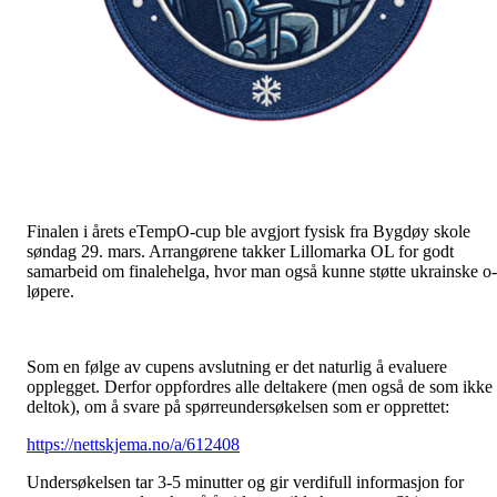
Finalen i årets eTempO-cup ble avgjort fysisk fra Bygdøy skole
søndag 29. mars. Arrangørene takker Lillomarka OL for godt
samarbeid om finalehelga, hvor man også kunne støtte ukrainske o-
løpere.
Som en følge av cupens avslutning er det naturlig å evaluere
opplegget. Derfor oppfordres alle deltakere (men også de som ikke
deltok), om å svare på spørreundersøkelsen som er opprettet:
https://nettskjema.no/a/612408
Undersøkelsen tar 3-5 minutter og gir verdifull informasjon for