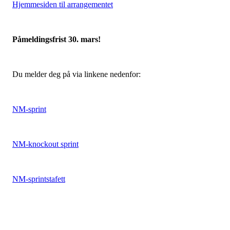
Hjemmesiden til arrangementet
Påmeldingsfrist 30. mars!
Du melder deg på via linkene nedenfor:
NM-sprint
NM-knockout sprint
NM-sprintstafett