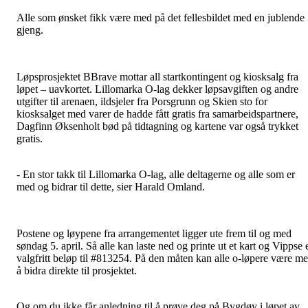
Alle som ønsket fikk være med på det fellesbildet med en jublende
gjeng.
Løpsprosjektet BBrave mottar all startkontingent og kiosksalg fra
løpet – uavkortet. Lillomarka O-lag dekker løpsavgiften og andre
utgifter til arenaen, ildsjeler fra Porsgrunn og Skien sto for
kiosksalget med varer de hadde fått gratis fra samarbeidspartnere,
Dagfinn Øksenholt bød på tidtagning og kartene var også trykket
gratis.
- En stor takk til Lillomarka O-lag, alle deltagerne og alle som er
med og bidrar til dette, sier Harald Omland.
Postene og løypene fra arrangementet ligger ute frem til og med
søndag 5. april. Så alle kan laste ned og printe ut et kart og Vippse 
valgfritt beløp til #813254. På den måten kan alle o-løpere være m
å bidra direkte til prosjektet.
Og om du ikke får anledning til å prøve deg på Bygdøy i løpet av