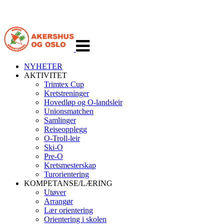
Veksle
navigasjon
NYHETER
AKTIVITET
Trimtex Cup
Kretstreninger
Hovedløp og O-landsleir
Unionsmatchen
Samlinger
Reiseopplegg
O-Troll-leir
Ski-O
Pre-O
Kretsmesterskap
Turorientering
KOMPETANSE/LÆRING
Utøver
Arrangør
Lær orientering
Orientering i skolen