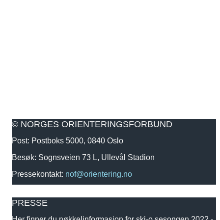
© NORGES ORIENTERINGSFORBUND
Post: Postboks 5000, 0840 Oslo
Besøk: Sognsveien 73 L, Ullevål Stadion
Pressekontakt:
nof@orientering.no
PRESSE
Her finner du nøkkelinformasjon for ski-o sesongen 2022 -