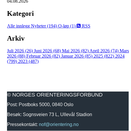
04.08.2026
Kategori
Alle innlegg
Nyheter (194)
O-løp (1)
RSS
Arkiv
Juli 2026 (26)
Juni 2026 (68)
Mai 2026 (82)
April 2026 (74)
Mars
2026 (88)
Februar 2026 (82)
Januar 2026 (85)
2025 (822)
2024
(799)
2023 (487)
© NORGES ORIENTERINGSFORBUND
Post: Postboks 5000, 0840 Oslo
Besøk: Sognsveien 73 L, Ullevål Stadion
Pressekontakt:
nof@orientering.no