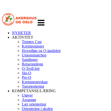
Veksle
navigasjon
NYHETER
AKTIVITET
Trimtex Cup
Kretstreninger
Hovedløp og O-landsleir
Unionsmatchen
Samlinger
Reiseopplegg
O-Troll-leir
Ski-O
Pre-O
Kretsmesterskap
Turorientering
KOMPETANSE/LÆRING
Utøver
Arrangør
Lær orientering
Orientering i skolen