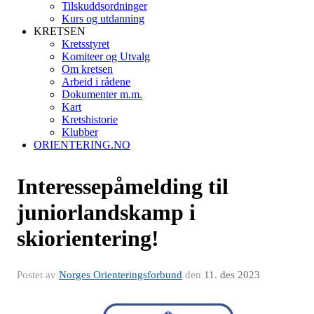
Tilskuddsordninger
Kurs og utdanning
KRETSEN
Kretsstyret
Komiteer og Utvalg
Om kretsen
Arbeid i rådene
Dokumenter m.m.
Kart
Kretshistorie
Klubber
ORIENTERING.NO
Interessepåmelding til
juniorlandskamp i
skiorientering!
Postet av
Norges Orienteringsforbund
den
11. des 2023