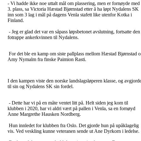
- Vi hadde ikke noe uttalt mål om plassering, men er fornøyde med
3. plass, sa Victoria Hæstad Bjørnstad etter å ha løpt Nydalens SK
inn som 3 lag i mål på dagens Venla stafett like utenfor Kotka i
Finland.
- Jeg er glad det var en såpass løpsbetonet avslutning, fortsatte den
fotrappe ankerkvinnen til Nydalens.
For det ble en kamp om siste pallplass mellom Hæstad Bjørnstad 
Amy Nymalm fra finske Paimion Rasti.
I den kampen viste den norske landslagsløperen klasse, og avgjord
til sin og Nydalens SK sin fordel.
- Dette har vi på en måte ventet litt på. Helt siden jeg kom til
klubben i 2020, har vi aldri vært på pallen i Venla, sa en fornøyd
Anne Margrethe Hausken Nordberg.
Hun innledet for klubben fra Oslo. Det gjorde hun på upåklagelig
vis. Ved veskling kunne veteranen sende ut Ane Dyrkorn i ledelse.