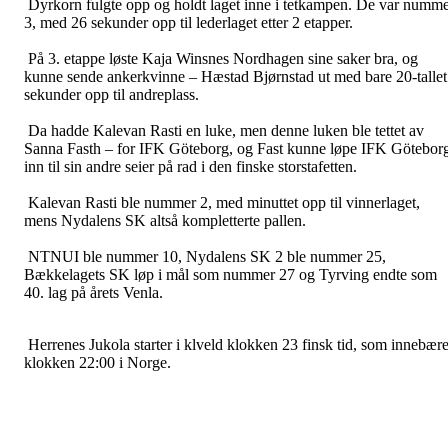
Dyrkorn fulgte opp og holdt laget inne i tetkampen. De var numm
3, med 26 sekunder opp til lederlaget etter 2 etapper.
På 3. etappe løste Kaja Winsnes Nordhagen sine saker bra, og
kunne sende ankerkvinne – Hæstad Bjørnstad ut med bare 20-tallet
sekunder opp til andreplass.
Da hadde Kalevan Rasti en luke, men denne luken ble tettet av
Sanna Fasth – for IFK Göteborg, og Fast kunne løpe IFK Götebor
inn til sin andre seier på rad i den finske storstafetten.
Kalevan Rasti ble nummer 2, med minuttet opp til vinnerlaget,
mens Nydalens SK altså kompletterte pallen.
NTNUI ble nummer 10, Nydalens SK 2 ble nummer 25,
Bækkelagets SK løp i mål som nummer 27 og Tyrving endte som
40. lag på årets Venla.
Herrenes Jukola starter i klveld klokken 23 finsk tid, som innebære
klokken 22:00 i Norge.