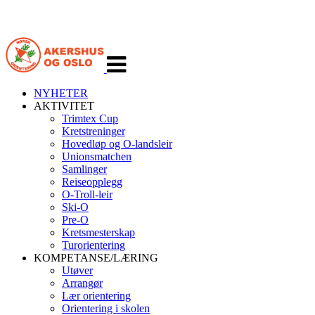
Veksle
navigasjon
NYHETER
AKTIVITET
Trimtex Cup
Kretstreninger
Hovedløp og O-landsleir
Unionsmatchen
Samlinger
Reiseopplegg
O-Troll-leir
Ski-O
Pre-O
Kretsmesterskap
Turorientering
KOMPETANSE/LÆRING
Utøver
Arrangør
Lær orientering
Orientering i skolen