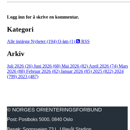
Logg inn for å skrive en kommentar.
Kategori
Alle innlegg
Nyheter (194)
O-løp (1)
RSS
Arkiv
Juli 2026 (26)
Juni 2026 (68)
Mai 2026 (82)
April 2026 (74)
Mars
2026 (88)
Februar 2026 (82)
Januar 2026 (85)
2025 (822)
2024
(799)
2023 (487)
© NORGES ORIENTERINGSFORBUND
Post: Postboks 5000, 0840 Oslo
Besøk: Sognsveien 73 L, Ullevål Stadion