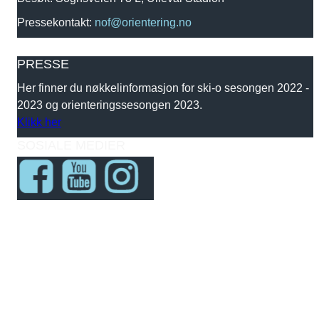
Pressekontakt:
nof@orientering.no
PRESSE
Her finner du nøkkelinformasjon for ski-o sesongen 2022 -
2023 og orienteringssesongen 2023.
Klikk her
SOSIALE MEDIER