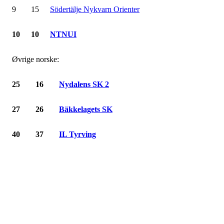
9
15
Södertälje Nykvarn Orienter
10
10
NTNUI
Øvrige norske:
25
16
Nydalens SK 2
27
26
Bäkkelagets SK
40
37
IL Tyrving