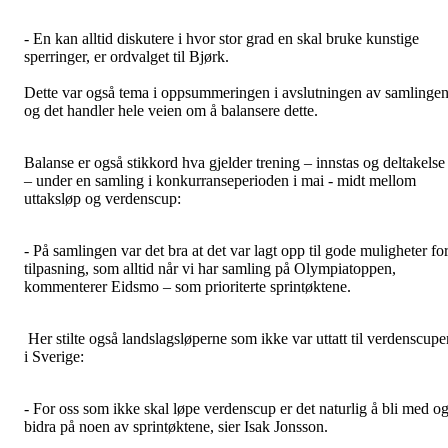
- En kan alltid diskutere i hvor stor grad en skal bruke kunstige
sperringer, er ordvalget til Bjørk.
Dette var også tema i oppsummeringen i avslutningen av samlingen
og det handler hele veien om å balansere dette.
Balanse er også stikkord hva gjelder trening – innstas og deltakelse
– under en samling i konkurranseperioden i mai - midt mellom
uttaksløp og verdenscup:
- På samlingen var det bra at det var lagt opp til gode muligheter fo
tilpasning, som alltid når vi har samling på Olympiatoppen,
kommenterer Eidsmo – som prioriterte sprintøktene.
Her stilte også landslagsløperne som ikke var uttatt til verdenscupe
i Sverige:
- For oss som ikke skal løpe verdenscup er det naturlig å bli med o
bidra på noen av sprintøktene, sier Isak Jonsson.