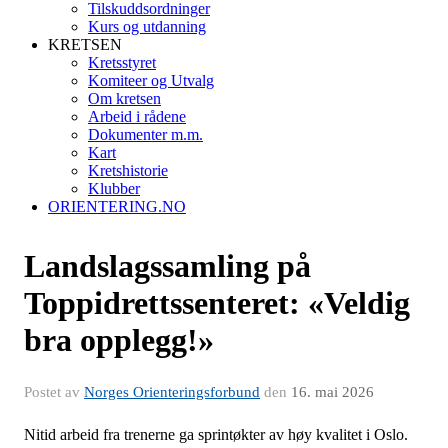
Tilskuddsordninger
Kurs og utdanning
KRETSEN
Kretsstyret
Komiteer og Utvalg
Om kretsen
Arbeid i rådene
Dokumenter m.m.
Kart
Kretshistorie
Klubber
ORIENTERING.NO
Landslagssamling på
Toppidrettssenteret: «Veldig
bra opplegg!»
Postet av
Norges Orienteringsforbund
den
16. mai 2026
Nitid arbeid fra trenerne ga sprintøkter av høy kvalitet i Oslo.