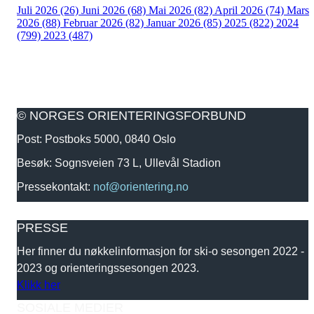
Juli 2026 (26)
Juni 2026 (68)
Mai 2026 (82)
April 2026 (74)
Mars
2026 (88)
Februar 2026 (82)
Januar 2026 (85)
2025 (822)
2024
(799)
2023 (487)
© NORGES ORIENTERINGSFORBUND
Post: Postboks 5000, 0840 Oslo
Besøk: Sognsveien 73 L, Ullevål Stadion
Pressekontakt:
nof@orientering.no
PRESSE
Her finner du nøkkelinformasjon for ski-o sesongen 2022 -
2023 og orienteringssesongen 2023.
Klikk her
SOSIALE MEDIER