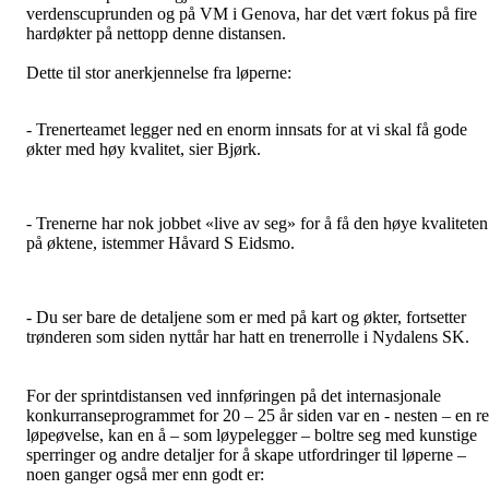
verdenscuprunden og på VM i Genova, har det vært fokus på fire
hardøkter på nettopp denne distansen.
Dette til stor anerkjennelse fra løperne:
- Trenerteamet legger ned en enorm innsats for at vi skal få gode
økter med høy kvalitet, sier Bjørk.
- Trenerne har nok jobbet «live av seg» for å få den høye kvaliteten
på øktene, istemmer Håvard S Eidsmo.
- Du ser bare de detaljene som er med på kart og økter, fortsetter
trønderen som siden nyttår har hatt en trenerrolle i Nydalens SK.
For der sprintdistansen ved innføringen på det internasjonale
konkurranseprogrammet for 20 – 25 år siden var en - nesten – en r
løpeøvelse, kan en å – som løypelegger – boltre seg med kunstige
sperringer og andre detaljer for å skape utfordringer til løperne –
noen ganger også mer enn godt er: