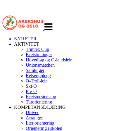
Veksle
navigasjon
NYHETER
AKTIVITET
Trimtex Cup
Kretstreninger
Hovedløp og O-landsleir
Unionsmatchen
Samlinger
Reiseopplegg
O-Troll-leir
Ski-O
Pre-O
Kretsmesterskap
Turorientering
KOMPETANSE/LÆRING
Utøver
Arrangør
Lær orientering
Orientering i skolen