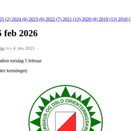
25 (2)
2024 (6)
2023 (6)
2022 (7)
2021 (13)
2020 (8)
2019 (13)
2018 (
 feb 2026
ets
den
4. des 2025
adion torsdag 5 februar
er kretstinget)