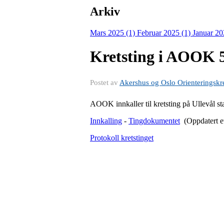
Arkiv
Mars 2025 (1)
Februar 2025 (1)
Januar 20
Kretsting i AOOK 5
Postet av
Akershus og Oslo Orienteringskr
AOOK innkaller til kretsting på Ullevål st
Innkalling
-
Tingdokumentet
(Oppdatert ett
Protokoll kretstinget