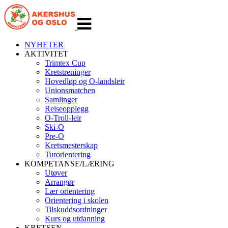
Veksle
navigasjon
NYHETER
AKTIVITET
Trimtex Cup
Kretstreninger
Hovedløp og O-landsleir
Unionsmatchen
Samlinger
Reiseopplegg
O-Troll-leir
Ski-O
Pre-O
Kretsmesterskap
Turorientering
KOMPETANSE/LÆRING
Utøver
Arrangør
Lær orientering
Orientering i skolen
Tilskuddsordninger
Kurs og utdanning
KRETSEN