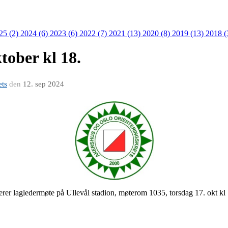
25 (2)
2024 (6)
2023 (6)
2022 (7)
2021 (13)
2020 (8)
2019 (13)
2018 (
tober kl 18.
ets
den
12. sep 2024
erer lagledermøte på Ullevål stadion, møterom 1035, torsdag 17. okt k