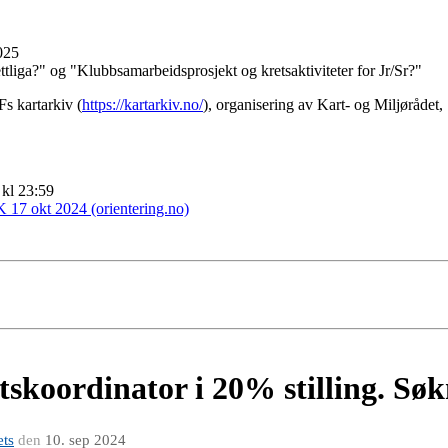
025
ttliga?" og "Klubbsamarbeidsprosjekt og kretsaktiviteter for Jr/Sr?"
s kartarkiv (
https://kartarkiv.no/
), organisering av Kart- og Miljørådet
 kl 23:59
 17 okt 2024 (orientering.no)
skoordinator i 20% stilling. Søk
ets
den
10. sep 2024