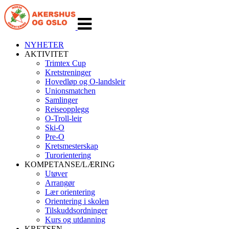
Veksle
navigasjon
NYHETER
AKTIVITET
Trimtex Cup
Kretstreninger
Hovedløp og O-landsleir
Unionsmatchen
Samlinger
Reiseopplegg
O-Troll-leir
Ski-O
Pre-O
Kretsmesterskap
Turorientering
KOMPETANSE/LÆRING
Utøver
Arrangør
Lær orientering
Orientering i skolen
Tilskuddsordninger
Kurs og utdanning
KRETSEN