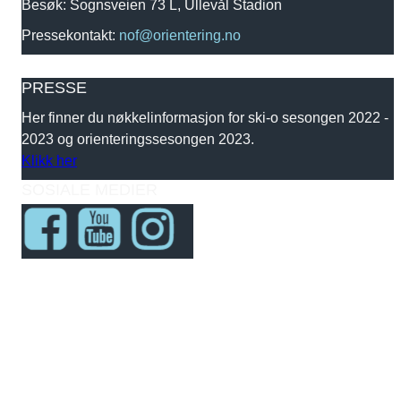
Besøk: Sognsveien 73 L, Ullevål Stadion
Pressekontakt:
nof@orientering.no
PRESSE
Her finner du nøkkelinformasjon for ski-o sesongen 2022 -
2023 og orienteringssesongen 2023.
Klikk her
SOSIALE MEDIER