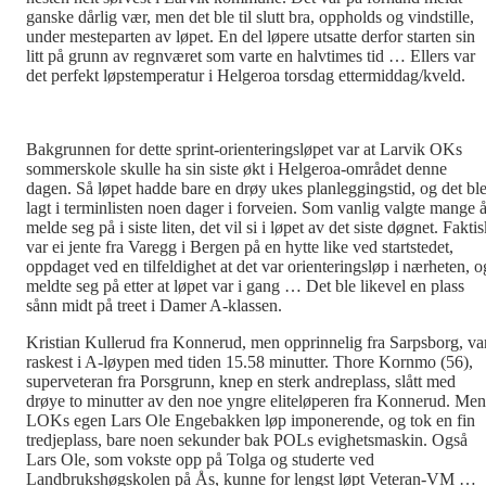
ganske dårlig vær, men det ble til slutt bra, oppholds og vindstille,
under mesteparten av løpet. En del løpere utsatte derfor starten sin
litt på grunn av regnværet som varte en halvtimes tid … Ellers var
det perfekt løpstemperatur i Helgeroa torsdag ettermiddag/kveld.
Bakgrunnen for dette sprint-orienteringsløpet var at Larvik OKs
sommerskole skulle ha sin siste økt i Helgeroa-området denne
dagen. Så løpet hadde bare en drøy ukes planleggingstid, og det bl
lagt i terminlisten noen dager i forveien. Som vanlig valgte mange 
melde seg på i siste liten, det vil si i løpet av det siste døgnet. Fakti
var ei jente fra Varegg i Bergen på en hytte like ved startstedet,
oppdaget ved en tilfeldighet at det var orienteringsløp i nærheten, o
meldte seg på etter at løpet var i gang … Det ble likevel en plass
sånn midt på treet i Damer A-klassen.
Kristian Kullerud fra Konnerud, men opprinnelig fra Sarpsborg, va
raskest i A-løypen med tiden 15.58 minutter. Thore Kornmo (56),
superveteran fra Porsgrunn, knep en sterk andreplass, slått med
drøye to minutter av den noe yngre eliteløperen fra Konnerud. Men
LOKs egen Lars Ole Engebakken løp imponerende, og tok en fin
tredjeplass, bare noen sekunder bak POLs evighetsmaskin. Også
Lars Ole, som vokste opp på Tolga og studerte ved
Landbrukshøgskolen på Ås, kunne for lengst løpt Veteran-VM …