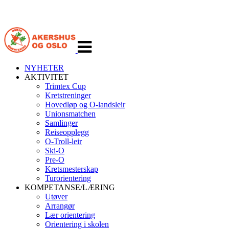
Veksle
navigasjon
NYHETER
AKTIVITET
Trimtex Cup
Kretstreninger
Hovedløp og O-landsleir
Unionsmatchen
Samlinger
Reiseopplegg
O-Troll-leir
Ski-O
Pre-O
Kretsmesterskap
Turorientering
KOMPETANSE/LÆRING
Utøver
Arrangør
Lær orientering
Orientering i skolen