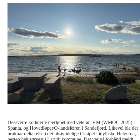
Dessverre kolliderte nærløpet med veteran-VM (WMOC 2025) i
Spania, og Hovedløpet/O-landsleiren i Sandefjord. Likevel ble det
brukbar deltakelse i det uhøytidelige O-løpet i idylliske Helgeroa,
nesten helt sørvest i Larvik kommune. Det var på forhånd meldt