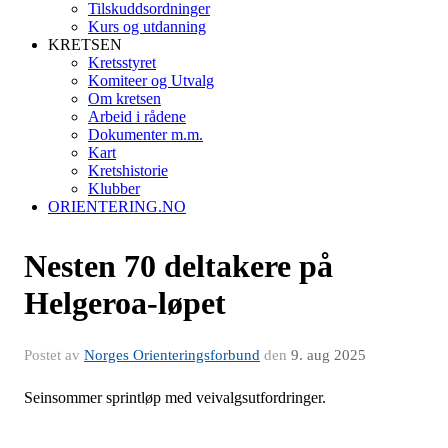
Tilskuddsordninger
Kurs og utdanning
KRETSEN
Kretsstyret
Komiteer og Utvalg
Om kretsen
Arbeid i rådene
Dokumenter m.m.
Kart
Kretshistorie
Klubber
ORIENTERING.NO
Nesten 70 deltakere på
Helgeroa-løpet
Postet av
Norges Orienteringsforbund
den
9. aug 2025
Seinsommer sprintløp med veivalgsutfordringer.