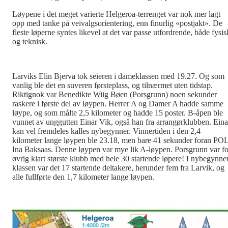
Løypene i det meget varierte Helgeroa-terrenget var nok mer lagt
opp med tanke på veivalgsorientering, enn finurlig «postjakt». De
fleste løperne syntes likevel at det var passe utfordrende, både fysis
og teknisk.
Larviks Elin Bjerva tok seieren i dameklassen med 19.27. Og som
vanlig ble det en suveren førsteplass, og tilnærmet uten tidstap.
Riktignok var Benedikte Wiig Bøen (Porsgrunn) noen sekunder
raskere i første del av løypen. Herrer A og Damer A hadde samme
løype, og som målte 2,5 kilometer og hadde 15 poster. B-åpen ble
vunnet av unggutten Einar Vik, også han fra arrangørklubben. Eina
kan vel fremdeles kalles nybegynner. Vinnertiden i den 2,4
kilometer lange løypen ble 23.18, men bare 41 sekunder foran PO
Ina Baksaas. Denne løypen var mye lik A-løypen. Porsgrunn var fo
øvrig klart største klubb med hele 30 startende løpere! I nybegynne
klassen var det 17 startende deltakere, herunder fem fra Larvik, og
alle fullførte den 1,7 kilometer lange løypen.