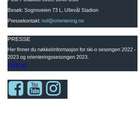
Besøk: Sognsveien 73 L, Ullevål Stadion
Pressekontakt:
nof@orientering.no
PRESSE
Her finner du nøkkelinformasjon for ski-o sesongen 2022 -
2023 og orienteringssesongen 2023.
Klikk her
SOSIALE MEDIER