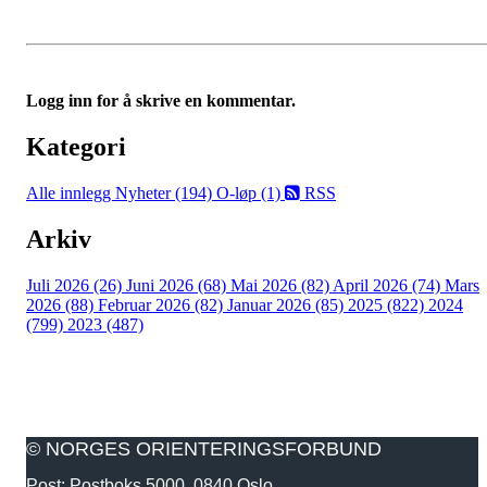
Logg inn for å skrive en kommentar.
Kategori
Alle innlegg
Nyheter (194)
O-løp (1)
RSS
Arkiv
Juli 2026 (26)
Juni 2026 (68)
Mai 2026 (82)
April 2026 (74)
Mars
2026 (88)
Februar 2026 (82)
Januar 2026 (85)
2025 (822)
2024
(799)
2023 (487)
© NORGES ORIENTERINGSFORBUND
Post: Postboks 5000, 0840 Oslo