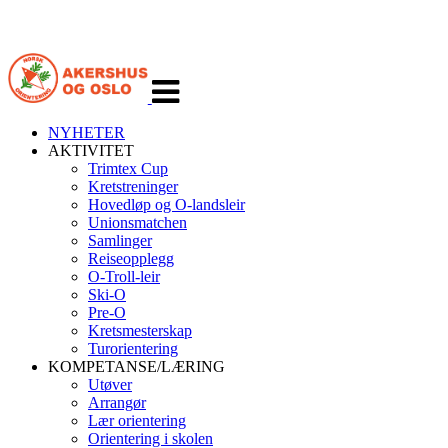
Veksle
navigasjon
NYHETER
AKTIVITET
Trimtex Cup
Kretstreninger
Hovedløp og O-landsleir
Unionsmatchen
Samlinger
Reiseopplegg
O-Troll-leir
Ski-O
Pre-O
Kretsmesterskap
Turorientering
KOMPETANSE/LÆRING
Utøver
Arrangør
Lær orientering
Orientering i skolen