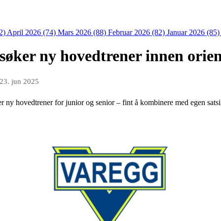
2)
April 2026 (74)
Mars 2026 (88)
Februar 2026 (82)
Januar 2026 (85
 søker ny hovedtrener innen orient
23. jun 2025
r ny hovedtrener for junior og senior – fint å kombinere med egen sats