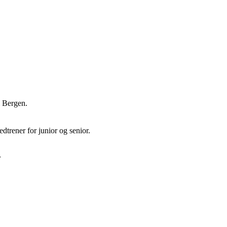
 i Bergen.
dtrener for junior og senior.
r