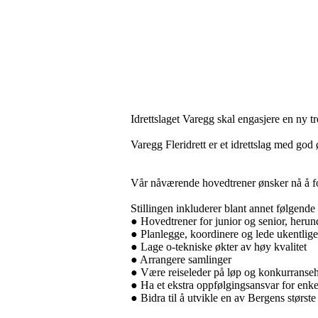
Idrettslaget Varegg skal engasjere en ny tr
Varegg Fleridrett er et idrettslag med god 
Vår nåværende hovedtrener ønsker nå å forf
Stillingen inkluderer blant annet følgend
● Hovedtrener for junior og senior, herun
● Planlegge, koordinere og lede ukentlige
● Lage o-tekniske økter av høy kvalitet
● Arrangere samlinger
● Være reiseleder på løp og konkurranse
● Ha et ekstra oppfølgingsansvar for enke
● Bidra til å utvikle en av Bergens størst