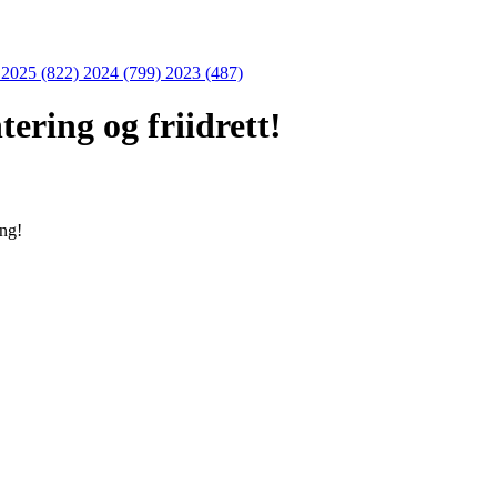
)
2025 (822)
2024 (799)
2023 (487)
ering og friidrett!
ing!