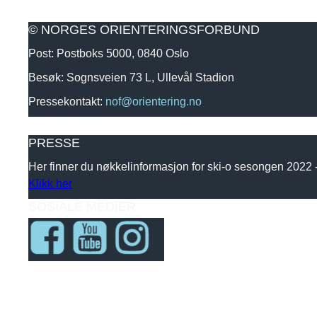
© NORGES ORIENTERINGSFORBUND
Post: Postboks 5000, 0840 Oslo
Besøk: Sognsveien 73 L, Ullevål Stadion
Pressekontakt:
nof@orientering.no
PRESSE
Her finner du nøkkelinformasjon for ski-o sesongen 2022
Klikk her
SOSIALE MEDIER