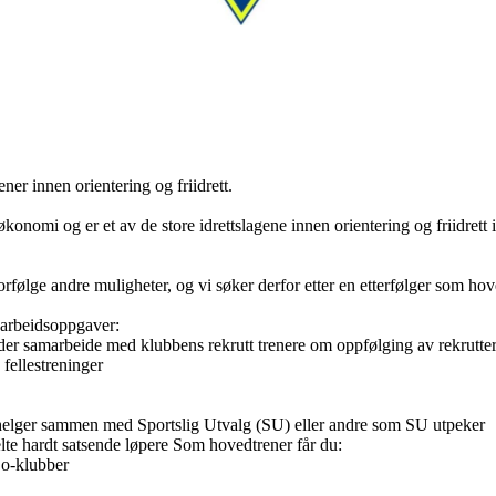
ener innen orientering og friidrett.
økonomi og er et av de store idrettslagene innen orientering og friidrett
ølge andre muligheter, og vi søker derfor etter en etterfølger som hove
e arbeidsoppgaver:
der samarbeide med klubbens rekrutt trenere om oppfølging av rekrutte
 fellestreninger
helger sammen med Sportslig Utvalg (SU) eller andre som SU utpeker
lte hardt satsende løpere Som hovedtrener får du:
e o-klubber