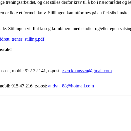
ge treningsarbeidet, og det stilles derfor krav til å bo i nærområdet og 
n er ikke et formelt krav. Stillingen kan utformes på en fleksibel måt
tale. Stillingen vil fint la seg kombinere med studier og/eller egen satsi
drett_trener_stilling.pdf
avtale!
nssen, mobil: 922 22 141, e-post:
eserckhanssen@gmail.com
mobil: 915 47 216, e-post:
andyn_88@hotmail.com