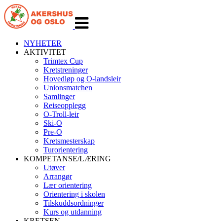
Veksle
navigasjon
NYHETER
AKTIVITET
Trimtex Cup
Kretstreninger
Hovedløp og O-landsleir
Unionsmatchen
Samlinger
Reiseopplegg
O-Troll-leir
Ski-O
Pre-O
Kretsmesterskap
Turorientering
KOMPETANSE/LÆRING
Utøver
Arrangør
Lær orientering
Orientering i skolen
Tilskuddsordninger
Kurs og utdanning
KRETSEN