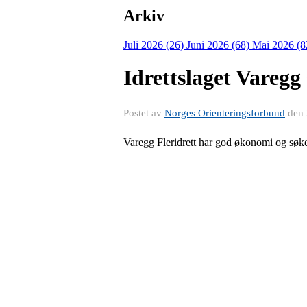
Arkiv
Juli 2026 (26)
Juni 2026 (68)
Mai 2026 (8
Idrettslaget Varegg
Postet av
Norges Orienteringsforbund
den
Varegg Fleridrett har god økonomi og søke