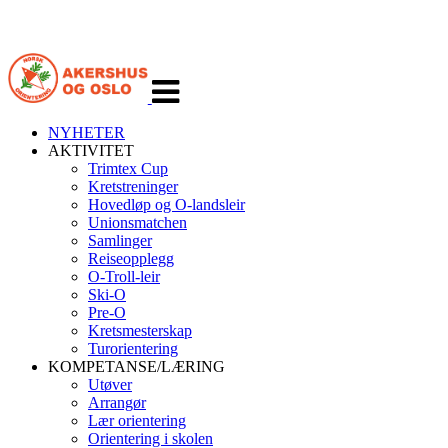
Veksle
navigasjon
NYHETER
AKTIVITET
Trimtex Cup
Kretstreninger
Hovedløp og O-landsleir
Unionsmatchen
Samlinger
Reiseopplegg
O-Troll-leir
Ski-O
Pre-O
Kretsmesterskap
Turorientering
KOMPETANSE/LÆRING
Utøver
Arrangør
Lær orientering
Orientering i skolen