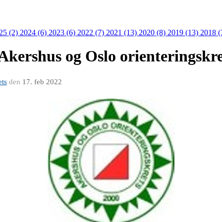
25 (2)
2024 (6)
2023 (6)
2022 (7)
2021 (13)
2020 (8)
2019 (13)
2018 (
Akershus og Oslo orienteringskre
ets
den
17. feb 2022