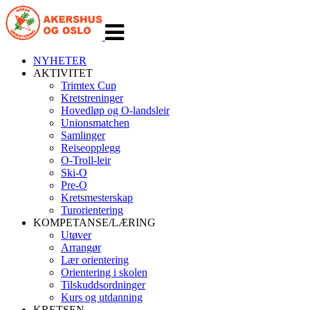
Veksle
navigasjon
NYHETER
AKTIVITET
Trimtex Cup
Kretstreninger
Hovedløp og O-landsleir
Unionsmatchen
Samlinger
Reiseopplegg
O-Troll-leir
Ski-O
Pre-O
Kretsmesterskap
Turorientering
KOMPETANSE/LÆRING
Utøver
Arrangør
Lær orientering
Orientering i skolen
Tilskuddsordninger
Kurs og utdanning
KRETSEN