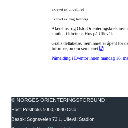
Skrevet av undefined
Skrevet av Dag Kolberg
Akershus- og Oslo Orienteringskrets invit
kantina i Idrettens Hus på Ullevål.
Gratis deltakelse. Seminaret er åpent for 
Informasjon om seminaret
Påmelding i Eventor innen mandag 16. ma
© NORGES ORIENTERINGSFORBUND
Post: Postboks 5000, 0840 Oslo
Besøk: Sognsveien 73 L, Ullevål Stadion