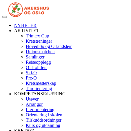
Veksle
navigasjon
NYHETER
AKTIVITET
Trimtex Cup
Kretstreninger
Hovedløp og O-landsleir
Unionsmatchen
Samlinger
Reiseopplegg
O-Troll-leir
Ski-O
Pre-O
Kretsmesterskap
Turorientering
KOMPETANSE/LÆRING
Utøver
Arrangør
Lær orientering
Orientering i skolen
Tilskuddsordninger
Kurs og utdanning
KRETSEN