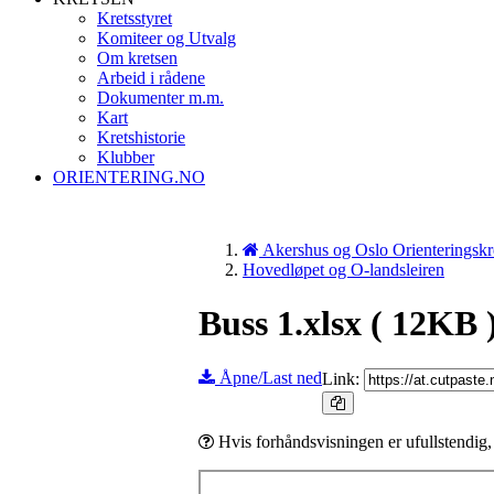
Kretsstyret
Komiteer og Utvalg
Om kretsen
Arbeid i rådene
Dokumenter m.m.
Kart
Kretshistorie
Klubber
ORIENTERING.NO
Akershus og Oslo Orienteringskr
Hovedløpet og O-landsleiren
Buss 1.xlsx
( 12KB 
Åpne/Last ned
Link:
Hvis forhåndsvisningen er ufullstendig,