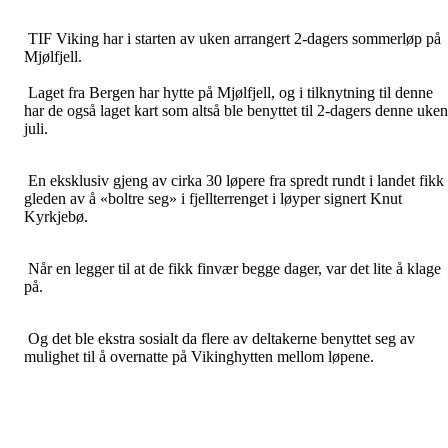
TIF Viking har i starten av uken arrangert 2-dagers sommerløp på
Mjølfjell.
Laget fra Bergen har hytte på Mjølfjell, og i tilknytning til denne
har de også laget kart som altså ble benyttet til 2-dagers denne uken
juli.
En eksklusiv gjeng av cirka 30 løpere fra spredt rundt i landet fikk
gleden av å «boltre seg» i fjellterrenget i løyper signert Knut
Kyrkjebø.
Når en legger til at de fikk finvær begge dager, var det lite å klage
på.
Og det ble ekstra sosialt da flere av deltakerne benyttet seg av
mulighet til å overnatte på Vikinghytten mellom løpene.