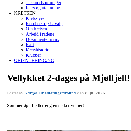
Tilskuddsordninger
Kurs og utdanning
KRETSEN
Kretsstyret
Komiteer og Utvalg
Om kretsen
Arbeid i rådene
Dokumenter m.m.
Kart
Kretshistorie
Klubber
ORIENTERING.NO
Vellykket 2-dages på Mjølfjell!
Postet av
Norges Orienteringsforbund
den
8. jul 2026
Sommerløp i fjellterreng en sikker vinner!