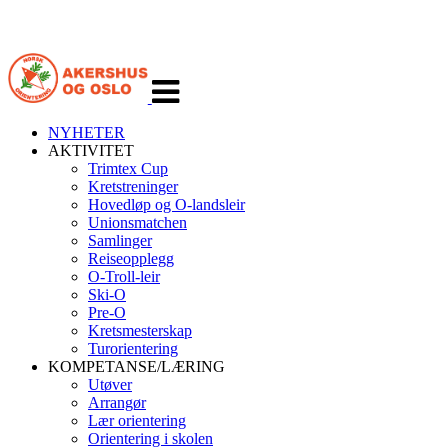
Veksle
navigasjon
NYHETER
AKTIVITET
Trimtex Cup
Kretstreninger
Hovedløp og O-landsleir
Unionsmatchen
Samlinger
Reiseopplegg
O-Troll-leir
Ski-O
Pre-O
Kretsmesterskap
Turorientering
KOMPETANSE/LÆRING
Utøver
Arrangør
Lær orientering
Orientering i skolen