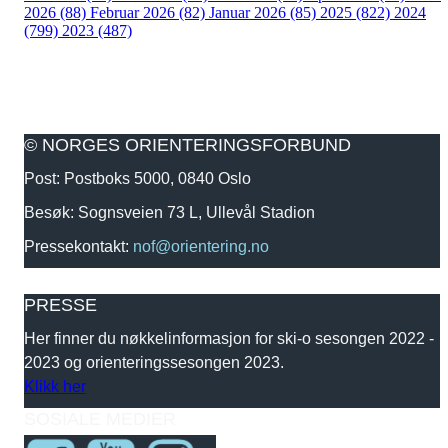
2026 (88)
Februar 2026 (82)
Januar 2026 (85)
2025 (822)
2024
(799)
2023 (487)
© NORGES ORIENTERINGSFORBUND
Post: Postboks 5000, 0840 Oslo
Besøk: Sognsveien 73 L, Ullevål Stadion
Pressekontakt:
nof@orientering.no
PRESSE
Her finner du nøkkelinformasjon for ski-o sesongen 2022 -
2023 og orienteringssesongen 2023.
Klikk her
SOSIALE MEDIER