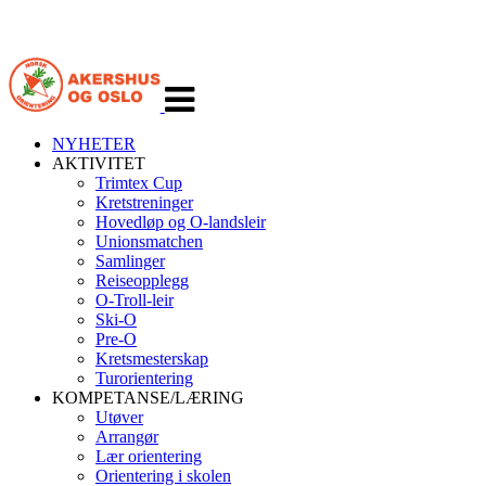
Veksle
navigasjon
NYHETER
AKTIVITET
Trimtex Cup
Kretstreninger
Hovedløp og O-landsleir
Unionsmatchen
Samlinger
Reiseopplegg
O-Troll-leir
Ski-O
Pre-O
Kretsmesterskap
Turorientering
KOMPETANSE/LÆRING
Utøver
Arrangør
Lær orientering
Orientering i skolen