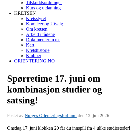
Tilskuddsordninger
Kurs og utdanning
KRETSEN
Kretsstyret
Komiteer og Utvalg
Om kretsen
Arbeid i rådene
Dokumenter m.m.
Kart
Kretshistorie
Klubber
ORIENTERING.NO
Spørretime 17. juni om
kombinasjon studier og
satsing!
Postet av
Norges Orienteringsforbund
den
13. jun 2026
Onsdag 17. juni klokken 20 får du innspill fra 4 ulike studiesteder!