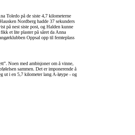
a Toledo på de siste 4,7 kilometerne
ens Hausken Nordberg hadde 37 sekunders
wist på nest siste post, og Halden kunne
ikk et lite plaster på såret da Anna
angørklubben Oppsal opp til femteplass
stafett”. Noen med ambisjoner om å vinne,
bbfølelsen sammen. Det er imponerende å
eg ut i en 5,7 kilometer lang A-løype - og