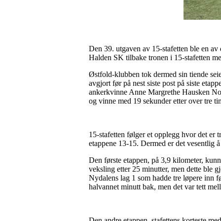
Den 39. utgaven av 15-stafetten ble en av 
Halden SK tilbake tronen i 15-stafetten me
Østfold-klubben tok dermed sin tiende seier,
avgjort før på nest siste post på siste et
ankerkvinne Anne Margrethe Hausken Nordb
og vinne med 19 sekunder etter over tre ti
15-stafetten følger et opplegg hvor det er t
etappene 13-15. Dermed er det vesentlig å h
Den første etappen, på 3,9 kilometer, kun
veksling etter 25 minutter, men dette ble 
Nydalens lag 1 som hadde tre løpere inn fø
halvannet minutt bak, men det var tett mell
Den andre etappen, stafettens korteste me