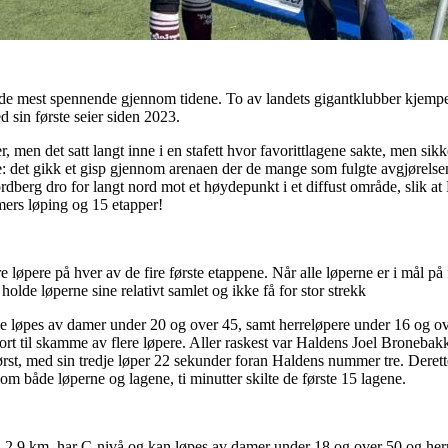
de mest spennende gjennom tidene. To av landets gigantklubber kjempet si
d sin første seier siden 2023.
 men det satt langt inne i en stafett hvor favorittlagene sakte, men sikke
appe: det gikk et gisp gjennom arenaen der de mange som fulgte avgjørel
erg dro for langt nord mot et høydepunkt i et diffust område, slik at
mers løping og 15 etapper!
re løpere på hver av de fire første etappene. Når alle løperne er i mål på 
olde løperne sine relativt samlet og ikke få for stor strekk
ne løpes av damer under 20 og over 45, samt herreløpere under 16 og o
gjort til skamme av flere løpere. Aller raskest var Haldens Joel Broneba
rst, med sin tredje løper 22 sekunder foran Haldens nummer tre. Derett
om både løperne og lagene, ti minutter skilte de første 15 lagene.
d 2,9 km, har C-nivå og kan løpes av damer under 18 og over 50 og her