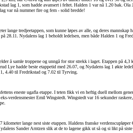
ikstad lag 1, som hadde avansert i feltet. Halden 1 var nå 1.20 bak. O
lag var nå nummer fire og fem - solid bredde!
meter lange tredjeetappen, som kunne løpes av alle, og deres mannskap h
e på 28.11. Nydalens lag 1 beholdt ledelsen, men både Halden 1 og Fred
jelder å samle troppene og unngå for stor strekk i laget. Etappen på 4,3
rud Lye hadde beste etappetid med 26.07, og Nydalens lag 1 økte lede
 1, 4.40 til Fredrikstad og 7.02 til Tyrving.
ettens eneste ugafla etappe. I teten fikk vi en heftig duell mellom gener
ks-verdensmester Emil Wingstedt. Wingstedt var 16 sekunder raskere, 
pe.
5,7 kilometer lange nest siste etappen. Haldens franske verdenscupløper
dalens Sander Arntzen slik at de to lagene gikk ut så og si likt på sist