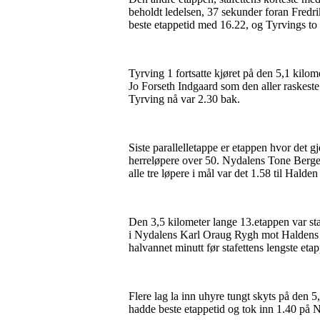
beholdt ledelsen, 37 sekunder foran Fredr
beste etappetid med 16.22, og Tyrvings to 
Tyrving 1 fortsatte kjøret på den 5,1 kilo
Jo Forseth Indgaard som den aller raskest
Tyrving nå var 2.30 bak.
Siste parallelletappe er etappen hvor det g
herreløpere over 50. Nydalens Tone Berge
alle tre løpere i mål var det 1.58 til Halden
Den 3,5 kilometer lange 13.etappen var staf
i Nydalens Karl Oraug Rygh mot Haldens e
halvannet minutt før stafettens lengste etap
Flere lag la inn uhyre tungt skyts på den 
hadde beste etappetid og tok inn 1.40 på Ny