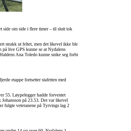
de om side i flere timer – til slutt tok
rt strakk ut feltet, men det likevel ikke ble
sen på live GPS kunne se at Nydalens
 Haldens Ana Toledo kunne snike seg forbi
fjerde etappe fortsetter stafetten med
ver 55. Løypelegger hadde forventet
kk Johansson på 23.53. Det var likevel
er fulgte veteranene på Tyrvings lag 2
rer under 14 og over 60. Nydalens 1