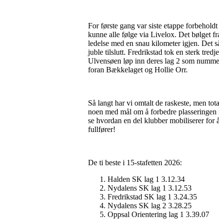
For første gang var siste etappe forbeho
kunne alle følge via Livelox. Det bølget 
ledelse med en snau kilometer igjen. Det så
juble tilslutt. Fredrikstad tok en sterk tr
Ulvensøen løp inn deres lag 2 som nummer 
foran Bækkelaget og Hollie Orr.
Så langt har vi omtalt de raskeste, men tota
noen med mål om å forbedre plasseringen 
se hvordan en del klubber mobiliserer for å
fullfører!
De ti beste i 15-stafetten 2026:
Halden SK lag 1 3.12.34
Nydalens SK lag 1 3.12.53
Fredrikstad SK lag 1 3.24.35
Nydalens SK lag 2 3.28.25
Oppsal Orientering lag 1 3.39.07