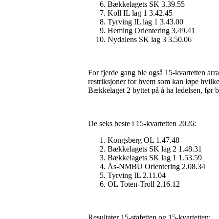
Bækkelagets SK 3.39.55
Koll IL lag 1 3.42.45
Tyrving IL lag 1 3.43.00
Heming Orientering 3.49.41
Nydalens SK lag 3 3.50.06
For fjerde gang ble også 15-kvartetten arra
restriksjoner for hvem som kan løpe hvilk
Bækkelaget 2 byttet på å ha ledelsen, før 
De seks beste i 15-kvartetten 2026:
Kongsberg OL 1.47.48
Bækkelagets SK lag 2 1.48.31
Bækkelagets SK lag 1 1.53.59
Ås-NMBU Orientering 2.08.34
Tyrving IL 2.11.04
OL Toten-Troll 2.16.12
Resultater 15-stafetten og 15-kvartetten: