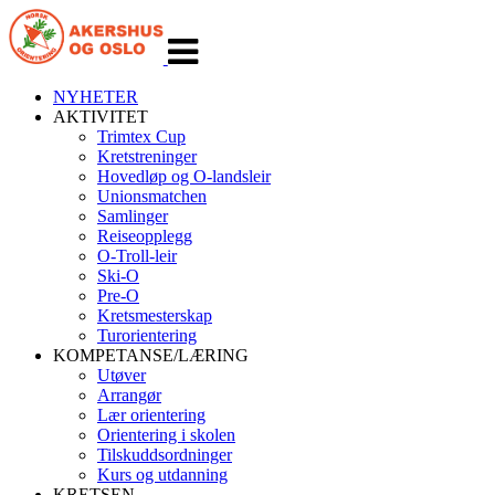
Veksle
navigasjon
NYHETER
AKTIVITET
Trimtex Cup
Kretstreninger
Hovedløp og O-landsleir
Unionsmatchen
Samlinger
Reiseopplegg
O-Troll-leir
Ski-O
Pre-O
Kretsmesterskap
Turorientering
KOMPETANSE/LÆRING
Utøver
Arrangør
Lær orientering
Orientering i skolen
Tilskuddsordninger
Kurs og utdanning
KRETSEN