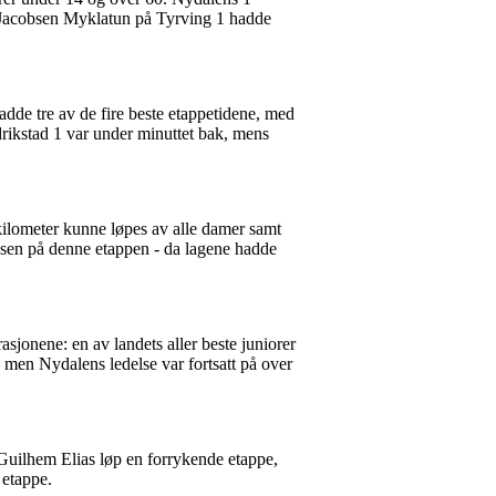
la Jacobsen Myklatun på Tyrving 1 hadde
adde tre av de fire beste etappetidene, med
rikstad 1 var under minuttet bak, mens
 kilometer kunne løpes av alle damer samt
lsen på denne etappen - da lagene hadde
asjonene: en av landets aller beste juniorer
men Nydalens ledelse var fortsatt på over
 Guilhem Elias løp en forrykende etappe,
e etappe.