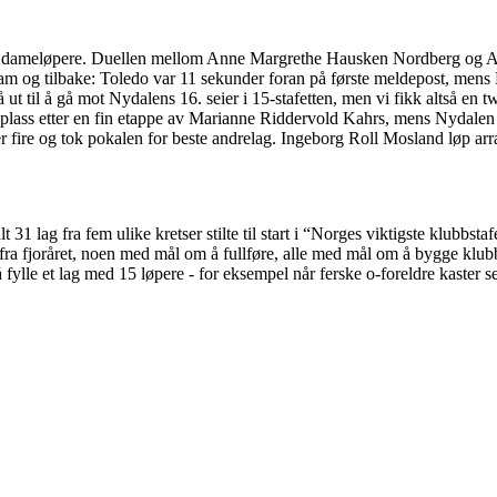
ldt dameløpere. Duellen mellom Anne Margrethe Hausken Nordberg og An
fram og tilbake: Toledo var 11 sekunder foran på første meldepost, m
 ut til å gå mot Nydalens 16. seier i 15-stafetten, men vi fikk altså en t
edjeplass etter en fin etappe av Marianne Riddervold Kahrs, mens Nydalen f
fire og tok pokalen for beste andrelag. Ingeborg Roll Mosland løp arr
lt 31 lag fra fem ulike kretser stilte til start i “Norges viktigste klubb
fra fjoråret, noen med mål om å fullføre, alle med mål om å bygge klu
 fylle et lag med 15 løpere - for eksempel når ferske o-foreldre kaster s