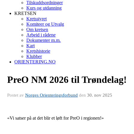
Tilskuddsordninger
Kurs og utdanning
KRETSEN
Kretsstyret
Komiteer og Utvalg
Om kretsen
Arbeid i rådene
Dokumenter m.m.
Kart
Kretshistorie
Klubber
ORIENTERING.NO
PreO NM 2026 til Trøndelag!
Postet av
Norges Orienteringsforbund
den
30. nov 2025
«Vi satser på at det blir et løft for PreO i regionen!»