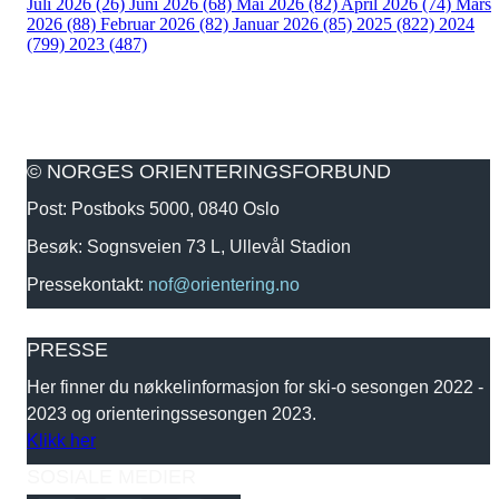
Juli 2026 (26)
Juni 2026 (68)
Mai 2026 (82)
April 2026 (74)
Mars
2026 (88)
Februar 2026 (82)
Januar 2026 (85)
2025 (822)
2024
(799)
2023 (487)
© NORGES ORIENTERINGSFORBUND
Post: Postboks 5000, 0840 Oslo
Besøk: Sognsveien 73 L, Ullevål Stadion
Pressekontakt:
nof@orientering.no
PRESSE
Her finner du nøkkelinformasjon for ski-o sesongen 2022 -
2023 og orienteringssesongen 2023.
Klikk her
SOSIALE MEDIER