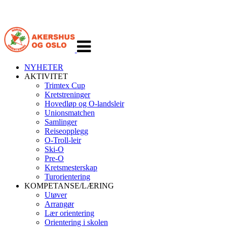
Veksle
navigasjon
NYHETER
AKTIVITET
Trimtex Cup
Kretstreninger
Hovedløp og O-landsleir
Unionsmatchen
Samlinger
Reiseopplegg
O-Troll-leir
Ski-O
Pre-O
Kretsmesterskap
Turorientering
KOMPETANSE/LÆRING
Utøver
Arrangør
Lær orientering
Orientering i skolen