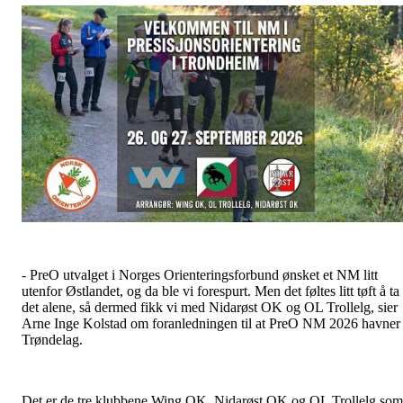
- PreO utvalget i Norges Orienteringsforbund ønsket et NM litt
utenfor Østlandet, og da ble vi forespurt. Men det føltes litt tøft å ta
det alene, så dermed fikk vi med Nidarøst OK og OL Trollelg, sier
Arne Inge Kolstad om foranledningen til at PreO NM 2026 havner 
Trøndelag.
Det er de tre klubbene Wing OK, Nidarøst OK og OL Trollelg som