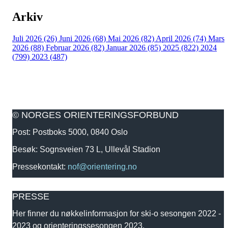
Arkiv
Juli 2026 (26)
Juni 2026 (68)
Mai 2026 (82)
April 2026 (74)
Mars
2026 (88)
Februar 2026 (82)
Januar 2026 (85)
2025 (822)
2024
(799)
2023 (487)
© NORGES ORIENTERINGSFORBUND
Post: Postboks 5000, 0840 Oslo
Besøk: Sognsveien 73 L, Ullevål Stadion
Pressekontakt:
nof@orientering.no
PRESSE
Her finner du nøkkelinformasjon for ski-o sesongen 2022 -
2023 og orienteringssesongen 2023.