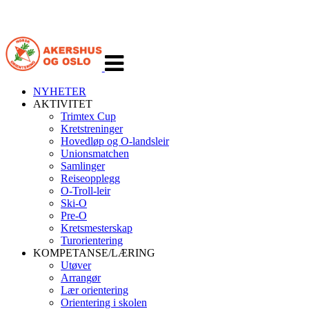
Veksle
navigasjon
NYHETER
AKTIVITET
Trimtex Cup
Kretstreninger
Hovedløp og O-landsleir
Unionsmatchen
Samlinger
Reiseopplegg
O-Troll-leir
Ski-O
Pre-O
Kretsmesterskap
Turorientering
KOMPETANSE/LÆRING
Utøver
Arrangør
Lær orientering
Orientering i skolen