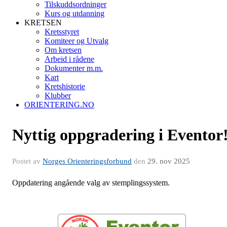
Tilskuddsordninger
Kurs og utdanning
KRETSEN
Kretsstyret
Komiteer og Utvalg
Om kretsen
Arbeid i rådene
Dokumenter m.m.
Kart
Kretshistorie
Klubber
ORIENTERING.NO
Nyttig oppgradering i Eventor
Postet av
Norges Orienteringsforbund
den
29. nov 2025
Oppdatering angående valg av stemplingssystem.