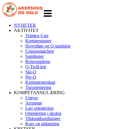
Veksle
navigasjon
NYHETER
AKTIVITET
Trimtex Cup
Kretstreninger
Hovedløp og O-landsleir
Unionsmatchen
Samlinger
Reiseopplegg
O-Troll-leir
Ski-O
Pre-O
Kretsmesterskap
Turorientering
KOMPETANSE/LÆRING
Utøver
Arrangør
Lær orientering
Orientering i skolen
Tilskuddsordninger
Kurs og utdanning
KRETSEN