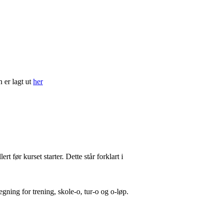
 er lagt ut
her
 før kurset starter. Dette står forklart i
gning for trening, skole-o, tur-o og o-løp.