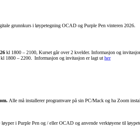
digitale grunnkurs i løypetegning OCAD og Purple Pen vinteren 2026.
026
kl 1800 – 2100, Kurset går over 2 kvelder. Informasjon og invitasjon
kl 1800 – 2200. Informasjon og invitasjon er lagt ut
her
om.
Alle må installerer programvare på sin PC/Mack og ha Zoom installert
ne løyper i Purple Pen og / eller OCAD og anvende verktøyene til løypete