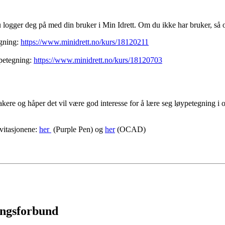
ogger deg på med din bruker i Min Idrett. Om du ikke har bruker, så o
gning:
https://www.minidrett.no/kurs/18120211
ypetegning:
https://www.minidrett.no/kurs/18120703
takere og håper det vil være god interesse for å lære seg løypetegning i o
vitasjonene:
her
(Purple Pen) og
her
(OCAD)
ingsforbund