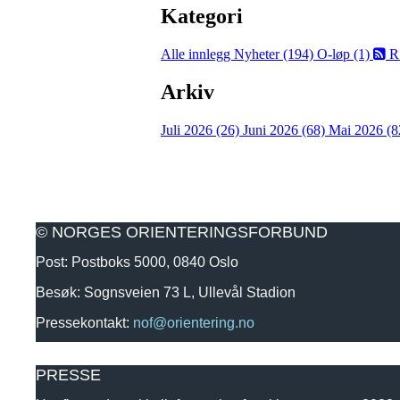
Kategori
Alle innlegg
Nyheter (194)
O-løp (1)
R
Arkiv
Juli 2026 (26)
Juni 2026 (68)
Mai 2026 (8
© NORGES ORIENTERINGSFORBUND
Post: Postboks 5000, 0840 Oslo
Besøk: Sognsveien 73 L, Ullevål Stadion
Pressekontakt:
nof@orientering.no
PRESSE