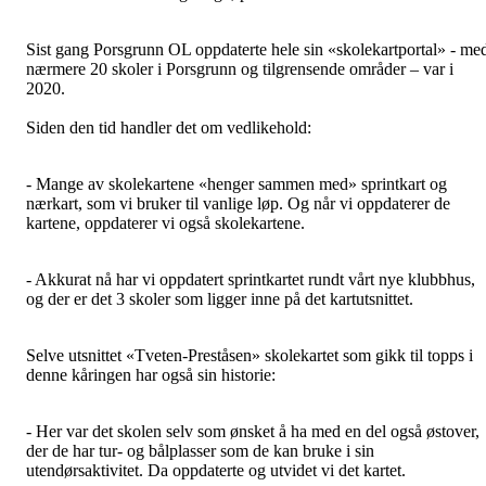
Sist gang Porsgrunn OL oppdaterte hele sin «skolekartportal» - me
nærmere 20 skoler i Porsgrunn og tilgrensende områder – var i
2020.
Siden den tid handler det om vedlikehold:
- Mange av skolekartene «henger sammen med» sprintkart og
nærkart, som vi bruker til vanlige løp. Og når vi oppdaterer de
kartene, oppdaterer vi også skolekartene.
- Akkurat nå har vi oppdatert sprintkartet rundt vårt nye klubbhus,
og der er det 3 skoler som ligger inne på det kartutsnittet.
Selve utsnittet «Tveten-Preståsen» skolekartet som gikk til topps i
denne kåringen har også sin historie:
- Her var det skolen selv som ønsket å ha med en del også østover,
der de har tur- og bålplasser som de kan bruke i sin
utendørsaktivitet. Da oppdaterte og utvidet vi det kartet.