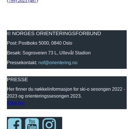
(799)
2023 (487)
© NORGES ORIENTERINGSFORBUND
Post: Postboks 5000, 0840 Oslo
Besøk: Sognsveien 73 L, Ullevål Stadion
Pressekontakt:
nof@orientering.no
PRESSE
Her finner du nøkkelinformasjon for ski-o sesongen 2022 -
2023 og orienteringssesongen 2023.
Klikk her
SOSIALE MEDIER