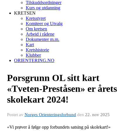
Tilskuddsordninger
Kurs og utdanning
KRETSEN
Kretsstyret
Komiteer og Utvalg
Om kretsen
Arbeid i rådene
Dokumenter m.m.
Kart
Kretshistorie
Klubber
ORIENTERING.NO
Porsgrunn OL sitt kart
«Tveten-Preståsen» er årets
skolekart 2024!
Postet av
Norges Orienteringsforbund
den
22. nov 2025
«Vi prøver å følge opp forbundets satsing på skolekart!»