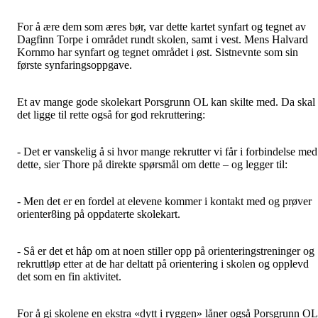
For å ære dem som æres bør, var dette kartet synfart og tegnet av
Dagfinn Torpe i området rundt skolen, samt i vest. Mens Halvard
Kornmo har synfart og tegnet området i øst. Sistnevnte som sin
første synfaringsoppgave.
Et av mange gode skolekart Porsgrunn OL kan skilte med. Da skal
det ligge til rette også for god rekruttering:
- Det er vanskelig å si hvor mange rekrutter vi får i forbindelse med
dette, sier Thore på direkte spørsmål om dette – og legger til:
- Men det er en fordel at elevene kommer i kontakt med og prøver
orienter8ing på oppdaterte skolekart.
- Så er det et håp om at noen stiller opp på orienteringstreninger og
rekruttløp etter at de har deltatt på orientering i skolen og opplevd
det som en fin aktivitet.
For å gi skolene en ekstra «dytt i ryggen» låner også Porsgrunn OL