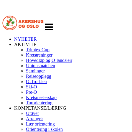
Veksle
navigasjon
NYHETER
AKTIVITET
Trimtex Cup
Kretstreninger
Hovedløp og O-landsleir
Unionsmatchen
Samlinger
Reiseopplegg
O-Troll-leir
Ski-O
Pre-O
Kretsmesterskap
Turorientering
KOMPETANSE/LÆRING
Utøver
Arrangør
Lær orientering
Orientering i skolen