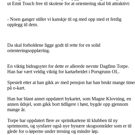
ut Emit Touch free til skolene for at orientering skal bli attraktivt:
- Noen ganger stiller vi kanskje til og med opp med et ferdig
opplegg til dem.
Da skal forholdene ligge godt til rette for en solid
orienteringsopplæring.
En viktig bidragsyter for dette er allerede nevnte Dagfinn Torpe.
Han har vært veldig viktig for kartarbeidet i Porsgrunn OL.
Spesielt etter at han gikk av med pensjon har han brukt mange time
på o-kart.
Han har blant annet oppdatert bykartet, som Magne Klovning, en
annen ildsjel, som gikk bort tidligere i høst, bygde opp gjennom
mange år.
Torpe har oppdatert flere av sprintkartene til klubben til ny
sprintnorm, og synfarer også nye bynære skogsområder som er til
glede for o-løperne under trening og mindre løp.