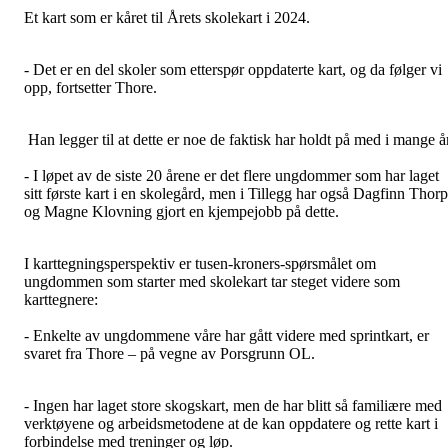
Et kart som er kåret til Årets skolekart i 2024.
- Det er en del skoler som etterspør oppdaterte kart, og da følger vi
opp, fortsetter Thore.
Han legger til at dette er noe de faktisk har holdt på med i mange å
- I løpet av de siste 20 årene er det flere ungdommer som har laget
sitt første kart i en skolegård, men i Tillegg har også Dagfinn Thor
og Magne Klovning gjort en kjempejobb på dette.
I karttegningsperspektiv er tusen-kroners-spørsmålet om
ungdommen som starter med skolekart tar steget videre som
karttegnere:
- Enkelte av ungdommene våre har gått videre med sprintkart, er
svaret fra Thore – på vegne av Porsgrunn OL.
- Ingen har laget store skogskart, men de har blitt så familiære med
verktøyene og arbeidsmetodene at de kan oppdatere og rette kart i
forbindelse med treninger og løp.