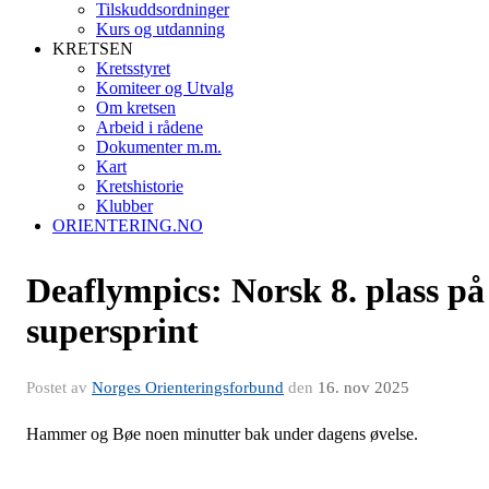
Tilskuddsordninger
Kurs og utdanning
KRETSEN
Kretsstyret
Komiteer og Utvalg
Om kretsen
Arbeid i rådene
Dokumenter m.m.
Kart
Kretshistorie
Klubber
ORIENTERING.NO
Deaflympics: Norsk 8. plass på
supersprint
Postet av
Norges Orienteringsforbund
den
16. nov 2025
Hammer og Bøe noen minutter bak under dagens øvelse.