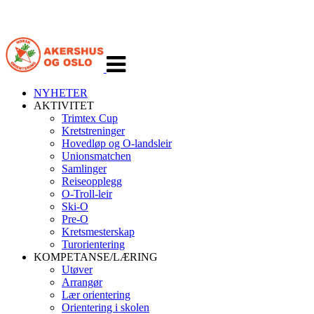
Veksle
navigasjon
NYHETER
AKTIVITET
Trimtex Cup
Kretstreninger
Hovedløp og O-landsleir
Unionsmatchen
Samlinger
Reiseopplegg
O-Troll-leir
Ski-O
Pre-O
Kretsmesterskap
Turorientering
KOMPETANSE/LÆRING
Utøver
Arrangør
Lær orientering
Orientering i skolen