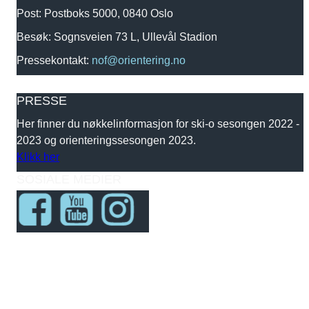
Post: Postboks 5000, 0840 Oslo
Besøk: Sognsveien 73 L, Ullevål Stadion
Pressekontakt:
nof@orientering.no
PRESSE
Her finner du nøkkelinformasjon for ski-o sesongen 2022 -
2023 og orienteringssesongen 2023.
Klikk her
SOSIALE MEDIER