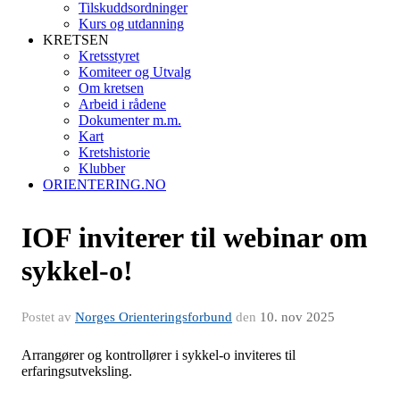
Tilskuddsordninger
Kurs og utdanning
KRETSEN
Kretsstyret
Komiteer og Utvalg
Om kretsen
Arbeid i rådene
Dokumenter m.m.
Kart
Kretshistorie
Klubber
ORIENTERING.NO
IOF inviterer til webinar om
sykkel-o!
Postet av
Norges Orienteringsforbund
den
10. nov 2025
Arrangører og kontrollører i sykkel-o inviteres til
erfaringsutveksling.