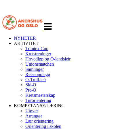
Veksle
navigasjon
NYHETER
AKTIVITET
Trimtex Cup
Kretstreninger
Hovedløp og O-landsleir
Unionsmatchen
Samlinger
Reiseopplegg
O-Troll-leir
Ski-O
Pre-O
Kretsmesterskap
Turorientering
KOMPETANSE/LÆRING
Utøver
Arrangør
Lær orientering
Orientering i skolen