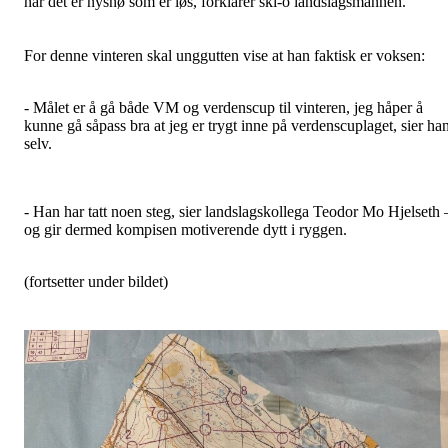
når det er nysnø som er løs, forklarer ski-o landslagsmannen.
For denne vinteren skal unggutten vise at han faktisk er voksen:
- Målet er å gå både VM og verdenscup til vinteren, jeg håper å
kunne gå såpass bra at jeg er trygt inne på verdenscuplaget, sier ha
selv.
- Han har tatt noen steg, sier landslagskollega Teodor Mo Hjelseth 
og gir dermed kompisen motiverende dytt i ryggen.
(fortsetter under bildet)