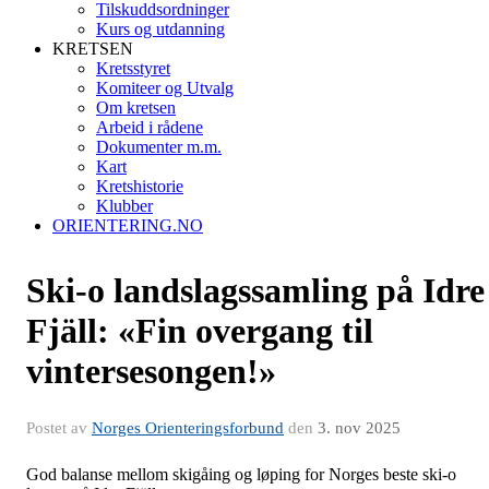
Tilskuddsordninger
Kurs og utdanning
KRETSEN
Kretsstyret
Komiteer og Utvalg
Om kretsen
Arbeid i rådene
Dokumenter m.m.
Kart
Kretshistorie
Klubber
ORIENTERING.NO
Ski-o landslagssamling på Idre
Fjäll: «Fin overgang til
vintersesongen!»
Postet av
Norges Orienteringsforbund
den
3. nov 2025
God balanse mellom skigåing og løping for Norges beste ski-o