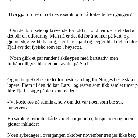
Hva gjør du frem mot neste samling for å fortsette fremgangen?
- Om det blir isete og krevende forhold i Trondheim, er det klart at
det blir en utfordring. Men nå er det tid for å se mer på kart, og
gjerne «kjøre» litt batong, sier Lars kjapt og legger til at det på Idre
Fjäll avr det fysiske som sto i høysetet.
- Noen gikk et par runder i skiløypen med kartstativ, men
forhåpentligvis blir det mer av det på Skei.
Og nettopp Skei er stedet for neste samling for Norges beste ski-o
løpere. Frem til den tid kan Lars - og resten som fikk samlet timer p
Idre Fjäll – suge på den karamellen:
- Vi koste oss på samling, selv om det var noen som ble syk
underveis.
En samling hvor det både var et par juniorer, hospitanter og noen
gjester inkludert.
Noen sykedager i overgangen oktober-november trenger ikke bety