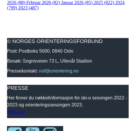
2026 (88)
Februar 2026 (82)
Januar 2026 (85)
2025 (822)
2024
(799)
2023 (487)
© NORGES ORIENTERINGSFORBUND
Post: Postboks 5000, 0840 Oslo
Besøk: Sognsveien 73 L, Ullevål Stadion
Pressekontakt:
nof@orientering.no
PRESSE
Her finner du nøkkelinformasjon for ski-o sesongen 2022 -
2023 og orienteringssesongen 2023.
Klikk her
SOSIALE MEDIER