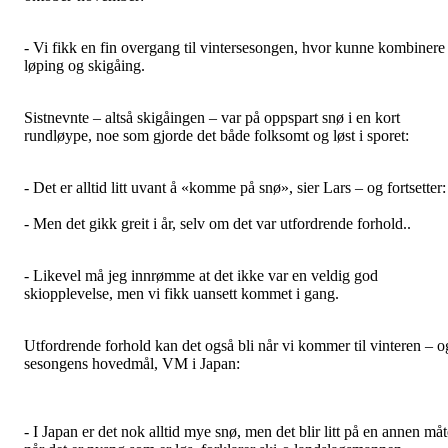
- Vi fikk en fin overgang til vintersesongen, hvor kunne kombinere
løping og skigåing.
Sistnevnte – altså skigåingen – var på oppspart snø i en kort
rundløype, noe som gjorde det både folksomt og løst i sporet:
- Det er alltid litt uvant å «komme på snø», sier Lars – og fortsetter:
- Men det gikk greit i år, selv om det var utfordrende forhold..
- Likevel må jeg innrømme at det ikke var en veldig god
skiopplevelse, men vi fikk uansett kommet i gang.
Utfordrende forhold kan det også bli når vi kommer til vinteren – o
sesongens hovedmål, VM i Japan:
- I Japan er det nok alltid mye snø, men det blir litt på en annen måt