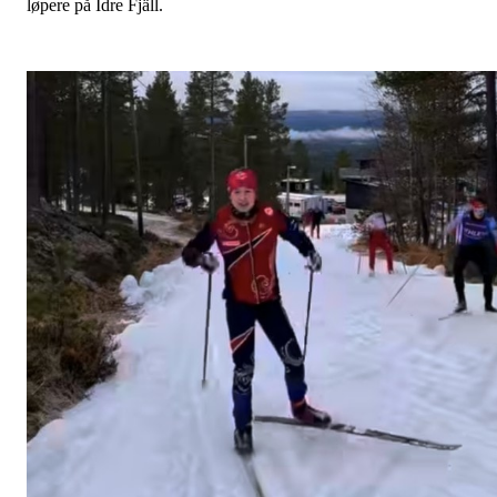
løpere på Idre Fjäll.