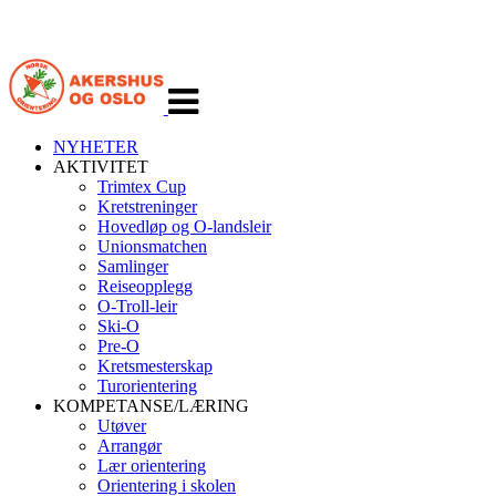
Veksle
navigasjon
NYHETER
AKTIVITET
Trimtex Cup
Kretstreninger
Hovedløp og O-landsleir
Unionsmatchen
Samlinger
Reiseopplegg
O-Troll-leir
Ski-O
Pre-O
Kretsmesterskap
Turorientering
KOMPETANSE/LÆRING
Utøver
Arrangør
Lær orientering
Orientering i skolen