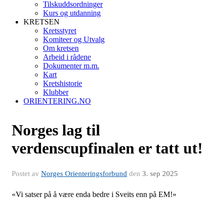
Tilskuddsordninger
Kurs og utdanning
KRETSEN
Kretsstyret
Komiteer og Utvalg
Om kretsen
Arbeid i rådene
Dokumenter m.m.
Kart
Kretshistorie
Klubber
ORIENTERING.NO
Norges lag til
verdenscupfinalen er tatt ut!
Postet av
Norges Orienteringsforbund
den
3. sep 2025
«Vi satser på å være enda bedre i Sveits enn på EM!»