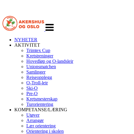
Veksle
navigasjon
NYHETER
AKTIVITET
Trimtex Cup
Kretstreninger
Hovedløp og O-landsleir
Unionsmatchen
Samlinger
Reiseopplegg
O-Troll-leir
Ski-O
Pre-O
Kretsmesterskap
Turorientering
KOMPETANSE/LÆRING
Utøver
Arrangør
Lær orientering
Orientering i skolen