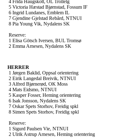
4 Frida Haugskott, OL Trollelg
5 Victoria Hæstad Bjørnstad, Fossum IF
6 Ingrid Lundanes, Emblem IL
7 Gjendine Gjelstad Rebård, NTNUI
8 Pia Young Vik, Nydalens SK
Reserve:
1 Elisa Götsch Iversen, BUL Tromsø
2 Emma Arnesen, Nydalens SK
HERRER
1 Jørgen Baklid, Oppsal orientering
2 Eirik Langedal Breivik, NTNUI
3 Alfred Bjørnerød, OK Moss
4 Mats Eidsmo, NTNUI
5 Kasper Fosser, Heming orientering
6 Isak Jonsson, Nydalens SK
7 Oskar Spets Storhov, Freidig spkl
8 Simen Spets Storhov, Freidig spkl
Reserve:
1 Sigurd Paulsen Vie, NTNUI
2 Ulrik Astrup Arnesen, Heming orientering