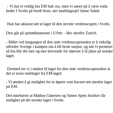
- Vi har et veldig bra EM bak oss, men vi satser på å være enda
bedre I Sveits på bredt front, sier landslagssjef Janne Salmi.
Han har akkurat tatt ut laget til den nevnte verdenscupen i Sveits.
Den går på sprintdistansene i USter – like utenfor Zurich.
- Målet ved inngangen til den siste verdenscuprunden er å virkelig
utfordre Sverige i kampen om å bli beste nasjon, og når vi presterer
så bra blir det mer og mer krevende for utøvere å få plass på norske
laget.
Dermed ser vi i uttaket til laget for den siste verdenscuprunden at
det er noen endringer fra EM-laget:
- Vi ønsket å gi mulighet for to løpere som havnet rett utenfor laget
på EM.
Det innebærer at Mathea Gløersen og Simen Spets Storhov får
mulighet på det norske laget i Sveits.