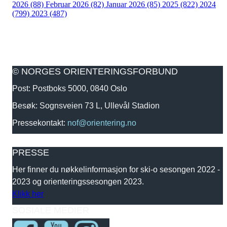
2026 (88)
Februar 2026 (82)
Januar 2026 (85)
2025 (822)
2024
(799)
2023 (487)
© NORGES ORIENTERINGSFORBUND
Post: Postboks 5000, 0840 Oslo
Besøk: Sognsveien 73 L, Ullevål Stadion
Pressekontakt:
nof@orientering.no
PRESSE
Her finner du nøkkelinformasjon for ski-o sesongen 2022 -
2023 og orienteringssesongen 2023.
Klikk her
SOSIALE MEDIER