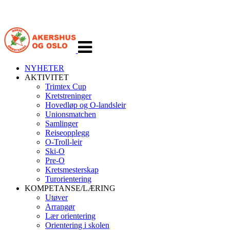
Veksle
navigasjon
NYHETER
AKTIVITET
Trimtex Cup
Kretstreninger
Hovedløp og O-landsleir
Unionsmatchen
Samlinger
Reiseopplegg
O-Troll-leir
Ski-O
Pre-O
Kretsmesterskap
Turorientering
KOMPETANSE/LÆRING
Utøver
Arrangør
Lær orientering
Orientering i skolen