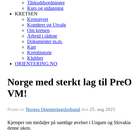
Tilskuddsordninger
Kurs og utdanning
KRETSEN
Kretsstyret
Komiteer og Utvalg
Om kretsen
Arbeid i rådene
Dokumenter m.m.
Kart
Kretshistorie
Klubber
ORIENTERING.NO
Norge med sterkt lag til PreO
VM!
Postet av
Norges Orienteringsforbund
den
25. aug 2025
Kjemper om medaljer på samtlige øvelser i Ungarn og Slovakia
denne uken.