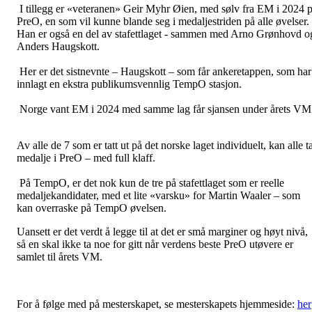
I tillegg er «veteranen» Geir Myhr Øien, med sølv fra EM i 2024 
PreO, en som vil kunne blande seg i medaljestriden på alle øvelser.
Han er også en del av stafettlaget - sammen med Arno Grønhovd o
Anders Haugskott.
Her er det sistnevnte – Haugskott – som får ankeretappen, som har
innlagt en ekstra publikumsvennlig TempO stasjon.
Norge vant EM i 2024 med samme lag får sjansen under årets VM
Av alle de 7 som er tatt ut på det norske laget individuelt, kan alle t
medalje i PreO – med full klaff.
På TempO, er det nok kun de tre på stafettlaget som er reelle
medaljekandidater, med et lite «varsku» for Martin Waaler – som
kan overraske på TempO øvelsen.
Uansett er det verdt å legge til at det er små marginer og høyt nivå,
så en skal ikke ta noe for gitt når verdens beste PreO utøvere er
samlet til årets VM.
For å følge med på mesterskapet, se mesterskapets hjemmeside:
her