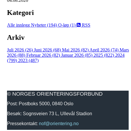
04.08.2026
Kategori
Alle innlegg
Nyheter (194)
O-løp (1)
RSS
Arkiv
Juli 2026 (26)
Juni 2026 (68)
Mai 2026 (82)
April 2026 (74)
Mars
2026 (88)
Februar 2026 (82)
Januar 2026 (85)
2025 (822)
2024
(799)
2023 (487)
© NORGES ORIENTERINGSFORBUND
Post: Postboks 5000, 0840 Oslo
Besøk: Sognsveien 73 L, Ullevål Stadion
Pressekontakt:
nof@orientering.no