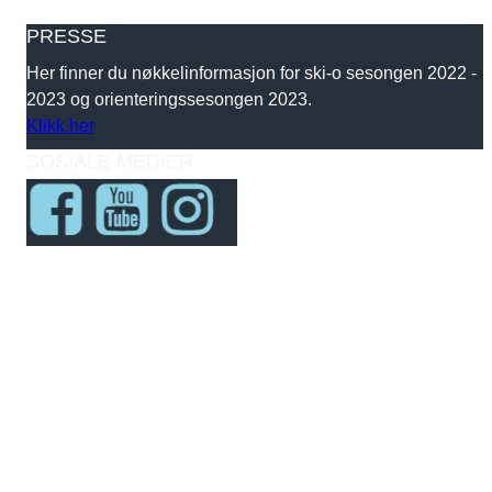
PRESSE
Her finner du nøkkelinformasjon for ski-o sesongen 2022 -
2023 og orienteringssesongen 2023.
Klikk her
SOSIALE MEDIER