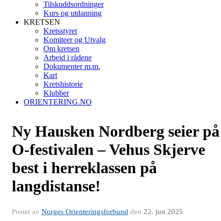
Tilskuddsordninger
Kurs og utdanning
KRETSEN
Kretsstyret
Komiteer og Utvalg
Om kretsen
Arbeid i rådene
Dokumenter m.m.
Kart
Kretshistorie
Klubber
ORIENTERING.NO
Ny Hausken Nordberg seier på
O-festivalen – Vehus Skjerve
best i herreklassen på
langdistanse!
Postet av
Norges Orienteringsforbund
den
22. jun 2025