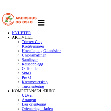
Veksle
navigasjon
NYHETER
AKTIVITET
Trimtex Cup
Kretstreninger
Hovedløp og O-landsleir
Unionsmatchen
Samlinger
Reiseopplegg
O-Troll-leir
Ski-O
Pre-O
Kretsmesterskap
Turorientering
KOMPETANSE/LÆRING
Utøver
Arrangør
Lær orientering
Orientering i skolen