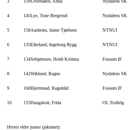
3
159
Ulvensøen, Anna
Nydalens SK
4
145
Lye, Tone Bergerud
Nydalens SK
5
158
Aasheim, Janne Tjørhom
NTNUI
6
135
Eikeland, Ingeborg Rygg
NTNUI
7
134
Sebjørnsen, Heidi Kristina
Fossum IF
8
142
Wiklund, Ragne
Nydalens SK
9
160
Hjermstad, Ragnhild
Fossum IF
10
155
Haugskott, Frida
OL Trollelg
Herrer eldre junior (jaktstart):