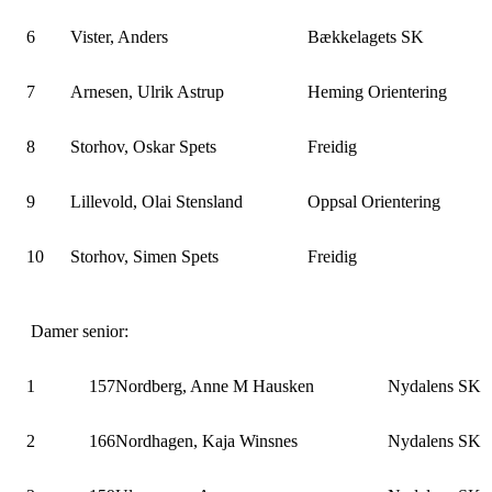
6
Vister, Anders
Bækkelagets SK
7
Arnesen, Ulrik Astrup
Heming Orientering
8
Storhov, Oskar Spets
Freidig
9
Lillevold, Olai Stensland
Oppsal Orientering
10
Storhov, Simen Spets
Freidig
Damer senior:
1
157
Nordberg, Anne M Hausken
Nydalens SK
2
166
Nordhagen, Kaja Winsnes
Nydalens SK