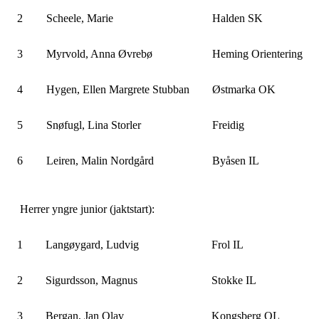
2
Scheele, Marie
Halden SK
3
Myrvold, Anna Øvrebø
Heming Orientering
4
Hygen, Ellen Margrete Stubban
Østmarka OK
5
Snøfugl, Lina Storler
Freidig
6
Leiren, Malin Nordgård
Byåsen IL
Herrer yngre junior (jaktstart):
1
Langøygard, Ludvig
Frol IL
2
Sigurdsson, Magnus
Stokke IL
3
Bergan, Jan Olav
Kongsberg OL