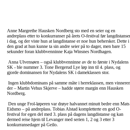
Anne Margrethe Hausken Nordberg sto med en seier og en
andreplass etter to konkurranser på årets O-festival før langdistanse
i dag, og der viste hun at langdistanse er noe hun behersker. Dette i
den grad at hun kunne ta sin andre seier på to dager, men bare 15
sekunder foran klubbvenninne Kaja Winsnes Nordhagen.
Anna Ulvensøen – også klubbvenninne av de to første i Nydalens
SK - ble nummer 3. Tone Bergerud Lye løp inn til 4. plass, og
gjorde dominansen for Nydalens SK i dameklassen stor.
Ingen klubbdominans på samme måte i herreklassen, men vinnere
der – Martin Vehus Skjerve – hadde større margin enn Hausken
Nordberg.
Den unge Frol-løperen var drøye halvannet minutt bedre enn Mats
Eidsmo – på andreplass. Tobias Alstad kompletterte en god O-
festival for egen del med 3. plass på dagens langdistanse og kan
dermed reise hjem til Levanger med serien 1, 2 og 3 etter 3
konkurransedager på Geilo.