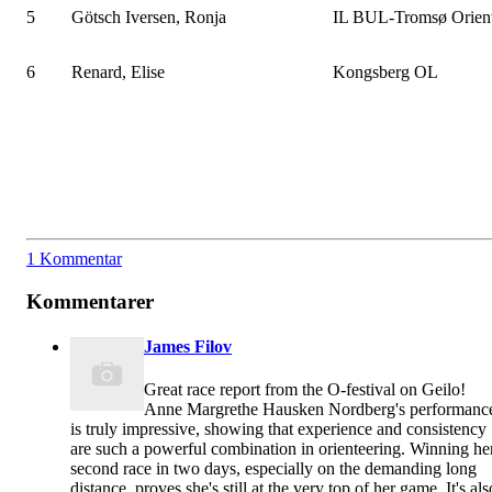
5
Götsch Iversen, Ronja
IL BUL-Tromsø Orient
6
Renard, Elise
Kongsberg OL
1 Kommentar
Kommentarer
James Filov
Great race report from the O-festival on Geilo!
Anne Margrethe Hausken Nordberg's performanc
is truly impressive, showing that experience and consistency
are such a powerful combination in orienteering. Winning he
second race in two days, especially on the demanding long
distance, proves she's still at the very top of her game. It's als