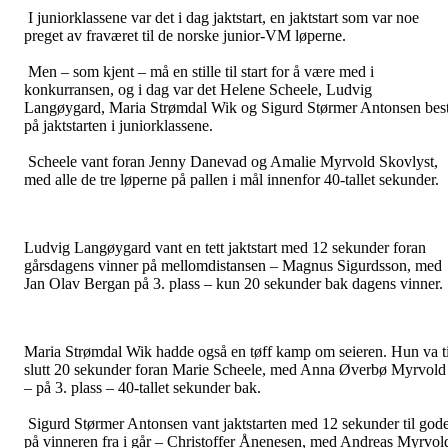
I juniorklassene var det i dag jaktstart, en jaktstart som var noe
preget av fraværet til de norske junior-VM løperne.
Men – som kjent – må en stille til start for å være med i
konkurransen, og i dag var det Helene Scheele, Ludvig
Langøygard, Maria Strømdal Wik og Sigurd Størmer Antonsen bes
på jaktstarten i juniorklassene.
Scheele vant foran Jenny Danevad og Amalie Myrvold Skovlyst,
med alle de tre løperne på pallen i mål innenfor 40-tallet sekunder.
Ludvig Langøygard vant en tett jaktstart med 12 sekunder foran
gårsdagens vinner på mellomdistansen – Magnus Sigurdsson, med
Jan Olav Bergan på 3. plass – kun 20 sekunder bak dagens vinner.
Maria Strømdal Wik hadde også en tøff kamp om seieren. Hun va ti
slutt 20 sekunder foran Marie Scheele, med Anna Øverbø Myrvold
– på 3. plass – 40-tallet sekunder bak.
Sigurd Størmer Antonsen vant jaktstarten med 12 sekunder til god
på vinneren fra i går – Christoffer Ånenesen, med Andreas Myrvol