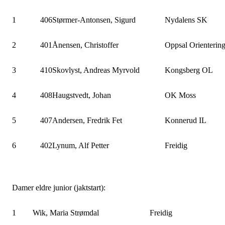
1
406
Størmer-Antonsen, Sigurd
Nydalens SK
2
401
Ånensen, Christoffer
Oppsal Orienterin
3
410
Skovlyst, Andreas Myrvold
Kongsberg OL
4
408
Haugstvedt, Johan
OK Moss
5
407
Andersen, Fredrik Fet
Konnerud IL
6
402
Lynum, Alf Petter
Freidig
Damer eldre junior (jaktstart):
1
Wik, Maria Strømdal
Freidig