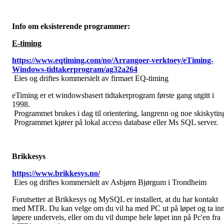
Info om eksisterende programmer:
E-timing
https://www.eqtiming.com/no/Arrangoer-verktoey/eTiming-
Windows-tidtakerprogram/ag32a264
Eies og driftes kommersielt av firmaet EQ-timing
eTiming er et windowsbasert tidtakerprogram første gang utgitt i
1998.
Programmet brukes i dag til orientering, langrenn og noe skiskytin
Programmet kjører på lokal access database eller Ms SQL server.
Brikkesys
https://www.brikkesys.no/
Eies og driftes kommersielt av Asbjørn Bjørgum i Trondheim
Forutsetter at Brikkesys og MySQL er installert, at du har kontakt
med MTR. Du kan velge om du vil ha med PC ut på løpet og ta in
løpere underveis, eller om du vil dumpe hele løpet inn på Pc'en fra