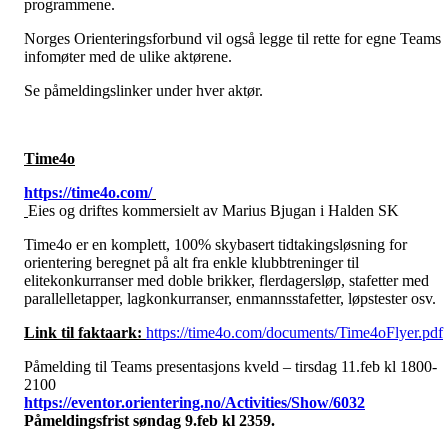
programmene.
Norges Orienteringsforbund vil også legge til rette for egne Teams
infomøter med de ulike aktørene.
Se påmeldingslinker under hver aktør.
Time4o
https://time4o.com/
Eies og driftes kommersielt av Marius Bjugan i Halden SK
Time4o er en komplett, 100% skybasert tidtakingsløsning for
orientering beregnet på alt fra enkle klubbtreninger til
elitekonkurranser med doble brikker, flerdagersløp, stafetter med
parallelletapper, lagkonkurranser, enmannsstafetter, løpstester osv.
Link til faktaark:
https://time4o.com/documents/Time4oFlyer.pdf
Påmelding til Teams presentasjons kveld – tirsdag 11.feb kl 1800-
2100
https://eventor.orientering.no/Activities/Show/6032
Påmeldingsfrist søndag 9.feb kl 2359.