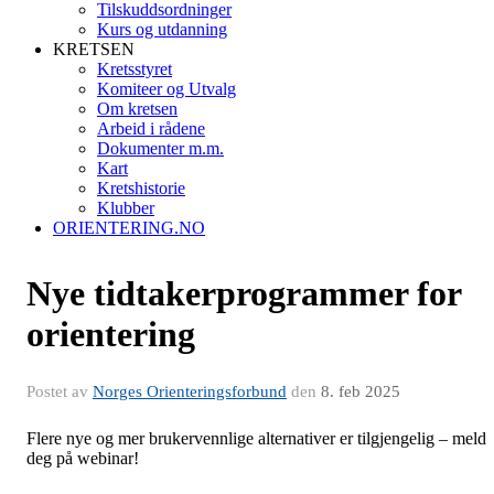
Tilskuddsordninger
Kurs og utdanning
KRETSEN
Kretsstyret
Komiteer og Utvalg
Om kretsen
Arbeid i rådene
Dokumenter m.m.
Kart
Kretshistorie
Klubber
ORIENTERING.NO
Nye tidtakerprogrammer for
orientering
Postet av
Norges Orienteringsforbund
den
8. feb 2025
Flere nye og mer brukervennlige alternativer er tilgjengelig – meld
deg på webinar!