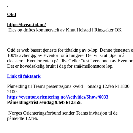
Otid
https://live.o-tid.no/
Eies og driftes kommersielt av Knut Helstad i Ringsaker OK
Otid er web basert tjeneste for tidtaking av o-løp. Denne tjenesten e
100% avhengig av Eventor for å fungere. Det vil si at løpet må
eksistere i Eventor enten på “live” eller “test” versjonen av Eventor
Det er hovedsakelig brukt i dag for små/mellomstore løp.
Link til faktaark
Påmelding til Teams presentasjons kveld – onsdag 12.feb kl 1800-
2100.
https://eventor.orientering.no/Activities/Show/6033
Påmeldingsfrist søndag 9.feb kl 2359.
Norges Orienteringsforbund sender Teams invitasjon til de
påmeldte 12.feb.