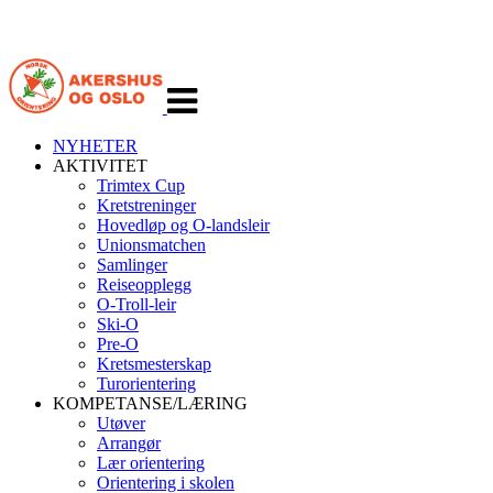
Veksle
navigasjon
NYHETER
AKTIVITET
Trimtex Cup
Kretstreninger
Hovedløp og O-landsleir
Unionsmatchen
Samlinger
Reiseopplegg
O-Troll-leir
Ski-O
Pre-O
Kretsmesterskap
Turorientering
KOMPETANSE/LÆRING
Utøver
Arrangør
Lær orientering
Orientering i skolen