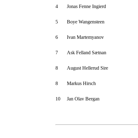
4
Jonas Fenne Ingierd
5
Boye Wangensteen
6
Ivan Martemyanov
7
Ask Felland Sætnan
8
August Hellerud Sire
8
Markus Hirsch
10
Jan Olav Bergan