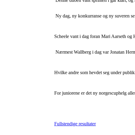
Denne duoen vant sprinten i går klart, og i 
Ny dag, ny konkurranse og ny suveren sei
Scheele vant i dag foran Mari Aarseth og 
Nærmest Wallberg i dag var Jonatan Herma
Hvilke andre som hevdet seg under publiku
For juniorene er det ny norgescuphelg alle
Fullstendige resultater