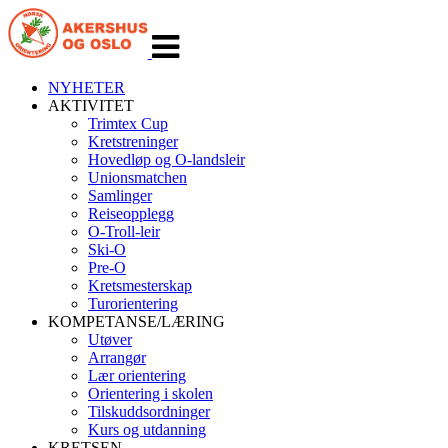
Veksle
navigasjon
NYHETER
AKTIVITET
Trimtex Cup
Kretstreninger
Hovedløp og O-landsleir
Unionsmatchen
Samlinger
Reiseopplegg
O-Troll-leir
Ski-O
Pre-O
Kretsmesterskap
Turorientering
KOMPETANSE/LÆRING
Utøver
Arrangør
Lær orientering
Orientering i skolen
Tilskuddsordninger
Kurs og utdanning
KRETSEN