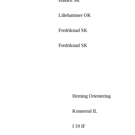
Halden SK
Lillehammer OK
Fredrikstad SK
Fredrikstad SK
Heming Orientering
Konnerud IL
I 19 IF