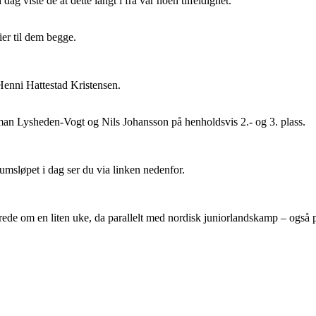
dag viste de at dette langt i fra var noen tilfeldighet.
er til dem begge.
Henni Hattestad Kristensen.
n Lysheden-Vogt og Nils Johansson på henholdsvis 2.- og 3. plass.
msløpet i dag ser du via linken nedenfor.
rede om en liten uke, da parallelt med nordisk juniorlandskamp – også 