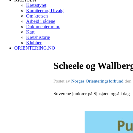
Kretsstyret
Komiteer og Utvalg
Om kretsen
Arbeid i rådene
Dokumenter m.m.
Kart
Kretshistorie
Klubber
ORIENTERING.NO
Scheele og Wallberg
Postet av
Norges Orienteringsforbund
den
Suverene juniorer på Sjusjøen også i dag.