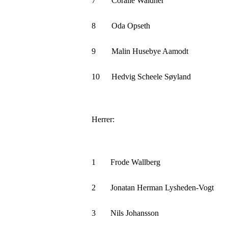
7
Coralie Waldner
8
Oda Opseth
9
Malin Husebye Aamodt
10
Hedvig Scheele Søyland
Herrer:
1
Frode Wallberg
2
Jonatan Herman Lysheden-Vogt
3
Nils Johansson