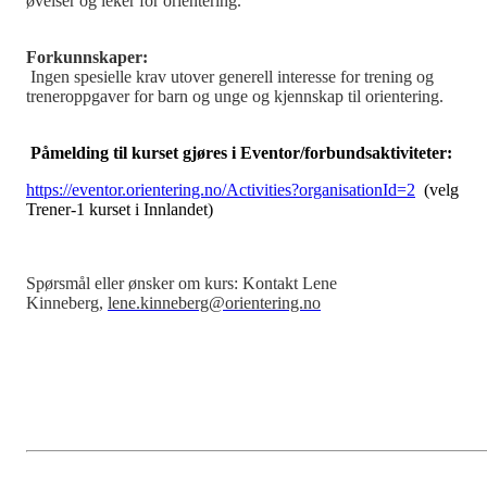
øvelser og leker for orientering.
Forkunnskaper:
Ingen spesielle krav utover generell interesse for trening og
treneroppgaver for barn og unge og kjennskap til orientering.
Påmelding til kurset gjøres i Eventor/forbundsaktiviteter:
https://eventor.orientering.no/Activities?organisationId=2
(velg
Trener-1 kurset i Innlandet)
Spørsmål eller ønsker om kurs: Kontakt Lene
Kinneberg,
lene.kinneberg@orientering.no