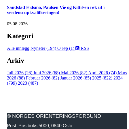
Sandstad Eidsmo, Paulsen Vie og Kittilsen røk ut i
verdenscupkvalifiseringen!
05.08.2026
Kategori
Alle innlegg
Nyheter (194)
O-løp (1)
RSS
Arkiv
Juli 2026 (26)
Juni 2026 (68)
Mai 2026 (82)
April 2026 (74)
Mars
2026 (88)
Februar 2026 (82)
Januar 2026 (85)
2025 (822)
2024
(799)
2023 (487)
© NORGES ORIENTERINGSFORBUND
Post: Postboks 5000, 0840 Oslo