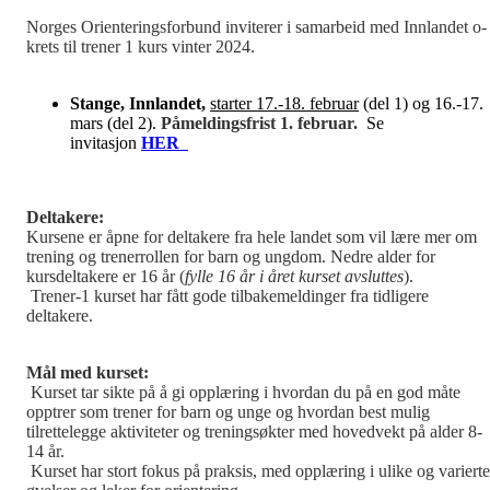
Norges Orienteringsforbund inviterer i samarbeid med Innlandet o-
krets til trener 1 kurs vinter 2024.
Stange, Innlandet,
starter 17.-18. februar
(del 1) og 16.-17.
mars (del 2).
Påmeldingsfrist 1. februar.
Se
invitasjon
HER
Deltakere:
Kursene er åpne for deltakere fra hele landet som vil lære mer om
trening og trenerrollen for barn og ungdom. Nedre alder for
kursdeltakere er 16 år (
fylle 16 år i året kurset avsluttes
).
Trener-1 kurset har fått gode tilbakemeldinger fra tidligere
deltakere.
Mål med kurset:
Kurset tar sikte på å gi opplæring i hvordan du på en god måte
opptrer som trener for barn og unge og hvordan best mulig
tilrettelegge aktiviteter og treningsøkter med hovedvekt på alder 8-
14 år.
Kurset har stort fokus på praksis, med opplæring i ulike og varierte