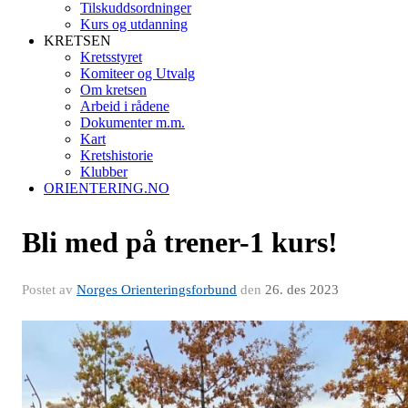
Tilskuddsordninger
Kurs og utdanning
KRETSEN
Kretsstyret
Komiteer og Utvalg
Om kretsen
Arbeid i rådene
Dokumenter m.m.
Kart
Kretshistorie
Klubber
ORIENTERING.NO
Bli med på trener-1 kurs!
Postet av
Norges Orienteringsforbund
den
26. des 2023