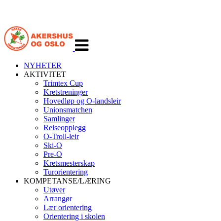
Veksle
navigasjon
NYHETER
AKTIVITET
Trimtex Cup
Kretstreninger
Hovedløp og O-landsleir
Unionsmatchen
Samlinger
Reiseopplegg
O-Troll-leir
Ski-O
Pre-O
Kretsmesterskap
Turorientering
KOMPETANSE/LÆRING
Utøver
Arrangør
Lær orientering
Orientering i skolen