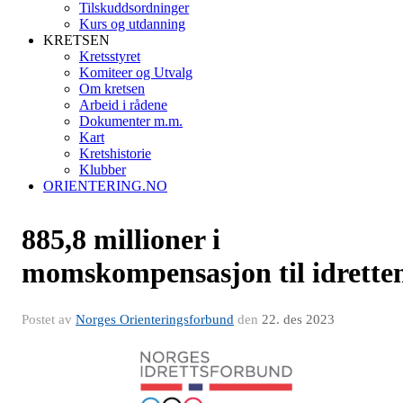
Tilskuddsordninger
Kurs og utdanning
KRETSEN
Kretsstyret
Komiteer og Utvalg
Om kretsen
Arbeid i rådene
Dokumenter m.m.
Kart
Kretshistorie
Klubber
ORIENTERING.NO
885,8 millioner i
momskompensasjon til idrette
Postet av
Norges Orienteringsforbund
den
22. des 2023