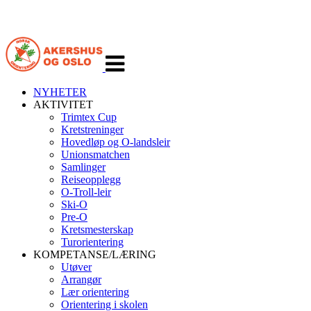
Veksle
navigasjon
NYHETER
AKTIVITET
Trimtex Cup
Kretstreninger
Hovedløp og O-landsleir
Unionsmatchen
Samlinger
Reiseopplegg
O-Troll-leir
Ski-O
Pre-O
Kretsmesterskap
Turorientering
KOMPETANSE/LÆRING
Utøver
Arrangør
Lær orientering
Orientering i skolen