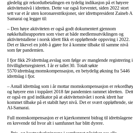
gledelig gir rekordutbetalingen en tydelig indikasjon på et høyere
aktivitetsnivå i idretten. Dette var også forventet, siden 2022 stort
sett var et år uten koronarestriksjoner, sier idrettspresident Zaineb A
Samarai og legger til:
– Den høye aktiviteten er også godt dokumentert gjennom
nøkkeltallsrapporten som viser at både medlemsutviklingen og
aktivitetstallene i norsk idrett fikk et oppløftende oppsving i 2022.
Det er likevel en jobb å gjøre for å komme tilbake til samme nivå
som før pandemien.
I fjor fikk 29 idrettslag avslag som følge av manglende registrering i
frivillighetsregisteret. I år er tallet 30. Totalt søkte
5570 idrettslag momskompensasjon, en betydelig økning fra 5446
idrettslag i fjor.
– Antall idrettslag som i år mottar momskompensasjon er rekordhøy
og høyere enn i toppåret 2018 før pandemien rammet idretten. Det
er også en god indikator på at aktivitetsnivået i norsk idrett har
kommet tilbake på et stabilt høyt nivå. Det er svært oppløftende, sie
Al-Samarai.
Full momskompensasjon er et kjærkomment bidrag til idrettslagene 
en krevende tid hvor alt i samfunnet har blitt dyrere.