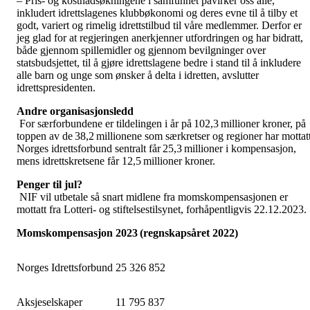
– Pris- og kostnadsøkningene i samfunnet påvirker oss alle,
inkludert idrettslagenes klubbøkonomi og deres evne til å tilby et
godt, variert og rimelig idrettstilbud til våre medlemmer. Derfor er
jeg glad for at regjeringen anerkjenner utfordringen og har bidratt,
både gjennom spillemidler og gjennom bevilgninger over
statsbudsjettet, til å gjøre idrettslagene bedre i stand til å inkludere
alle barn og unge som ønsker å delta i idretten, avslutter
idrettspresidenten.
Andre organisasjonsledd
For særforbundene er tildelingen i år på 102,3 millioner kroner, på
toppen av de 38,2 millionene som særkretser og regioner har mottatt
Norges idrettsforbund sentralt får 25,3 millioner i kompensasjon,
mens idrettskretsene får 12,5 millioner kroner.
Penger til jul?
NIF vil utbetale så snart midlene fra momskompensasjonen er
mottatt fra Lotteri- og stiftelsestilsynet, forhåpentligvis 22.12.2023.
Momskompensasjon 2023 (regnskapsåret 2022)
Norges Idrettsforbund
25 326 852
Aksjeselskaper
11 795 837