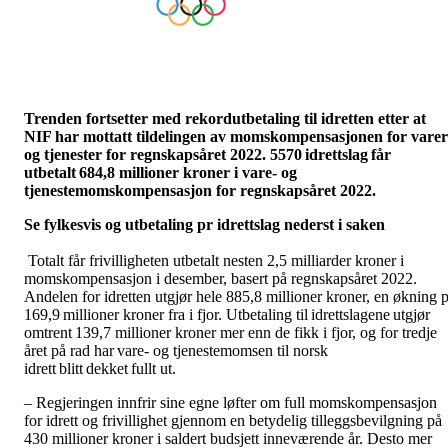
Trenden fortsetter med rekordutbetaling til idretten etter at
NIF har mottatt tildelingen av momskompensasjonen for varer
og tjenester for regnskapsåret 2022. 5570 idrettslag får
utbetalt 684,8 millioner kroner i vare- og
tjenestemomskompensasjon for regnskapsåret 2022.
Se fylkesvis og utbetaling pr idrettslag nederst i saken
Totalt får frivilligheten utbetalt nesten 2,5 milliarder kroner i
momskompensasjon i desember, basert på regnskapsåret 2022.
Andelen for idretten utgjør hele 885,8 millioner kroner, en økning 
169,9 millioner kroner fra i fjor. Utbetaling til idrettslagene utgjør
omtrent 139,7 millioner kroner mer enn de fikk i fjor, og for tredje
året på rad har vare- og tjenestemomsen til norsk
idrett blitt dekket fullt ut.
– Regjeringen innfrir sine egne løfter om full momskompensasjon
for idrett og frivillighet gjennom en betydelig tilleggsbevilgning på
430 millioner kroner i saldert budsjett inneværende år. Desto mer