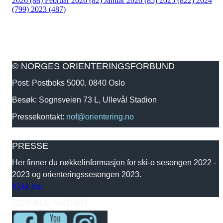
2026 (88)
Februar 2026 (82)
Januar 2026 (85)
2025 (822)
2024
(799)
2023 (487)
© NORGES ORIENTERINGSFORBUND
Post: Postboks 5000, 0840 Oslo
Besøk: Sognsveien 73 L, Ullevål Stadion
Pressekontakt:
nof@orientering.no
PRESSE
Her finner du nøkkelinformasjon for ski-o sesongen 2022 -
2023 og orienteringssesongen 2023.
Klikk her
SOSIALE MEDIER