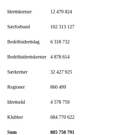
Idrettskretser
12 479 824
Særforbund
102 313 127
Bedriftsidrettslag
6 318 732
Bedriftsidrettskretser
4 878 614
Særkretser
32 427 925
Regioner
860 499
Idrettsråd
4 578 759
Klubber
684 770 622
Sum
885 750 791