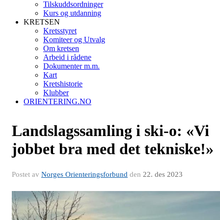
Tilskuddsordninger
Kurs og utdanning
KRETSEN
Kretsstyret
Komiteer og Utvalg
Om kretsen
Arbeid i rådene
Dokumenter m.m.
Kart
Kretshistorie
Klubber
ORIENTERING.NO
Landslagssamling i ski-o: «Vi
jobbet bra med det tekniske!»
Postet av
Norges Orienteringsforbund
den
22. des 2023