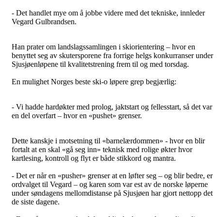
- Det handlet mye om å jobbe videre med det tekniske, innleder
Vegard Gulbrandsen.
Han prater om landslagssamlingen i skiorientering – hvor en
benyttet seg av skutersporene fra forrige helgs konkurranser under
Sjusjøenløpene til kvalitetstrening frem til og med torsdag.
En mulighet Norges beste ski-o løpere grep begjærlig:
- Vi hadde hardøkter med prolog, jaktstart og fellesstart, så det var
en del overfart – hvor en «pushet» grenser.
Dette kanskje i motsetning til «barnelærdommen» - hvor en blir
fortalt at en skal «gå seg inn» teknisk med rolige økter hvor
kartlesing, kontroll og flyt er både stikkord og mantra.
- Det er når en «pusher» grenser at en løfter seg – og blir bedre, er
ordvalget til Vegard – og karen som var est av de norske løperne
under søndagens mellomdistanse på Sjusjøen har gjort nettopp det
de siste dagene.