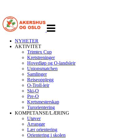
Veksle
navigasjon
NYHETER
AKTIVITET
Trimtex Cup
Kretstreninger
Hovedløp og O-landsleir
Unionsmatchen
Samlinger
Reiseopplegg
O-Troll-leir
Ski-O
Pre-O
Kretsmesterskap
Turorientering
KOMPETANSE/LÆRING
Utøver
Arrangør
Lær orientering
Orientering i skolen