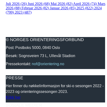
Juli 2026 (26)
Juni 2026 (68)
Mai 2026 (82)
April 2026 (74)
Mars
2026 (88)
Februar 2026 (82)
Januar 2026 (85)
2025 (822)
2024
(799)
2023 (487)
© NORGES ORIENTERINGSFORBUND
Post: Postboks 5000, 0840 Oslo
Besøk: Sognsveien 73 L, Ullevål Stadion
Pressekontakt:
nof@orientering.no
PRESSE
Her finner du nøkkelinformasjon for ski-o sesongen 2022 -
2023 og orienteringssesongen 2023.
Klikk her
SOSIALE MEDIER