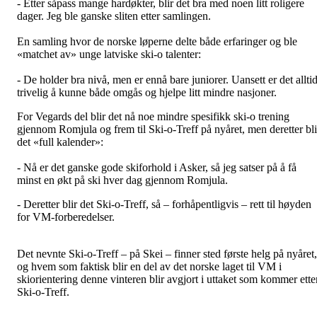
- Etter såpass mange hardøkter, blir det bra med noen litt roligere
dager. Jeg ble ganske sliten etter samlingen.
En samling hvor de norske løperne delte både erfaringer og ble
«matchet av» unge latviske ski-o talenter:
- De holder bra nivå, men er ennå bare juniorer. Uansett er det allti
trivelig å kunne både omgås og hjelpe litt mindre nasjoner.
For Vegards del blir det nå noe mindre spesifikk ski-o trening
gjennom Romjula og frem til Ski-o-Treff på nyåret, men deretter bli
det «full kalender»:
- Nå er det ganske gode skiforhold i Asker, så jeg satser på å få
minst en økt på ski hver dag gjennom Romjula.
- Deretter blir det Ski-o-Treff, så – forhåpentligvis – rett til høyden
for VM-forberedelser.
Det nevnte Ski-o-Treff – på Skei – finner sted første helg på nyåret,
og hvem som faktisk blir en del av det norske laget til VM i
skiorientering denne vinteren blir avgjort i uttaket som kommer ette
Ski-o-Treff.