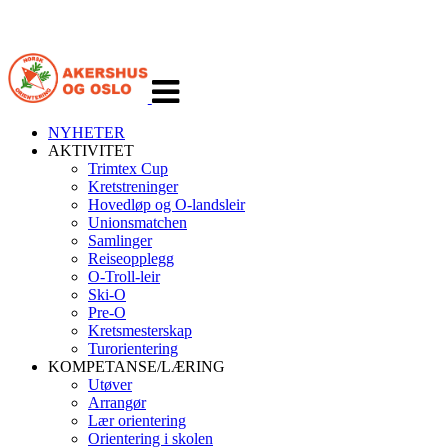
Veksle
navigasjon
NYHETER
AKTIVITET
Trimtex Cup
Kretstreninger
Hovedløp og O-landsleir
Unionsmatchen
Samlinger
Reiseopplegg
O-Troll-leir
Ski-O
Pre-O
Kretsmesterskap
Turorientering
KOMPETANSE/LÆRING
Utøver
Arrangør
Lær orientering
Orientering i skolen