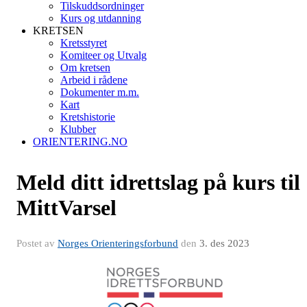
Tilskuddsordninger
Kurs og utdanning
KRETSEN
Kretsstyret
Komiteer og Utvalg
Om kretsen
Arbeid i rådene
Dokumenter m.m.
Kart
Kretshistorie
Klubber
ORIENTERING.NO
Meld ditt idrettslag på kurs til
MittVarsel
Postet av
Norges Orienteringsforbund
den
3. des 2023