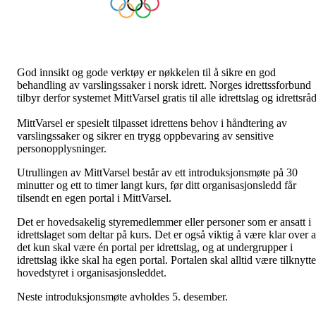
God innsikt og gode verktøy er nøkkelen til å sikre en god
behandling av varslingssaker i norsk idrett. Norges idrettssforbund
tilbyr derfor systemet MittVarsel gratis til alle idrettslag og idrettsråd
MittVarsel er spesielt tilpasset idrettens behov i håndtering av
varslingssaker og sikrer en trygg oppbevaring av sensitive
personopplysninger.
Utrullingen av MittVarsel består av ett introduksjonsmøte på 30
minutter og ett to timer langt kurs, før ditt organisasjonsledd får
tilsendt en egen portal i MittVarsel.
Det er hovedsakelig styremedlemmer eller personer som er ansatt i
idrettslaget som deltar på kurs. Det er også viktig å være klar over a
det kun skal være én portal per idrettslag, og at undergrupper i
idrettslag ikke skal ha egen portal. Portalen skal alltid være tilknytte
hovedstyret i organisasjonsleddet.
Neste introduksjonsmøte avholdes 5. desember.