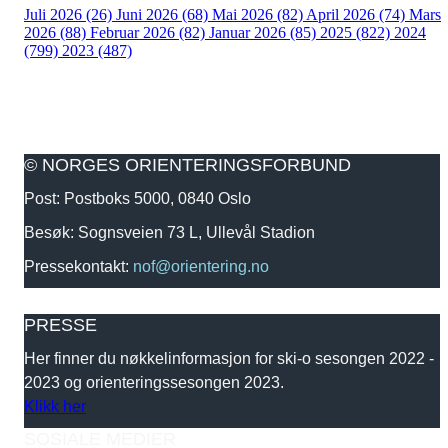
Juli 2026 (26)
Juni 2026 (68)
Mai 2026 (82)
April 2026 (74)
Mars
2026 (88)
Februar 2026 (82)
Januar 2026 (85)
2025 (822)
2024
(799)
2023 (487)
© NORGES ORIENTERINGSFORBUND
Post: Postboks 5000, 0840 Oslo
Besøk: Sognsveien 73 L, Ullevål Stadion
Pressekontakt:
nof@orientering.no
PRESSE
Her finner du nøkkelinformasjon for ski-o sesongen 2022 -
2023 og orienteringssesongen 2023.
Klikk her
SOSIALE MEDIER