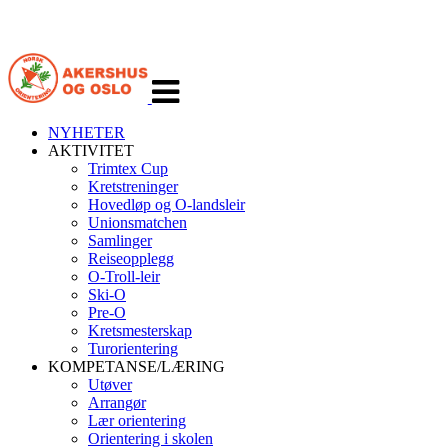
Veksle
navigasjon
NYHETER
AKTIVITET
Trimtex Cup
Kretstreninger
Hovedløp og O-landsleir
Unionsmatchen
Samlinger
Reiseopplegg
O-Troll-leir
Ski-O
Pre-O
Kretsmesterskap
Turorientering
KOMPETANSE/LÆRING
Utøver
Arrangør
Lær orientering
Orientering i skolen