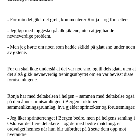
- For min del gikk det greit, kommenterer Ronja – og fortsetter:
- Jeg løp med joggesko på alle øktene, uten at jeg hadde
nevneverdige problem.
- Men jeg hørte om noen som hadde sklidd på glatt snø under noen
av øktene.
For en skal ikke underslå at det var noe snø, og til dels glatt, uten at
det altså gikk nevneverdig treningsutbyttet om en var bevisst disse
forutsetningene.
Ronja har med deltakelsen i helgen – sammen med deltakelse også
på den åpne sprintsamlingen i Bergen i oktober –
sammenlikningsgrunnlag, hva gjelder sprintøkter og forutsetninger:
- Jeg liker sprintterrenget i Bergen bedre, men på helgens samling i
Oslo var det flere deltakere – og dermed bedre matching, er
ordvalget hennes når hun blir utfordret på å sette dem opp mot
hverandre.