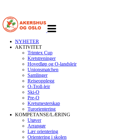
Veksle
navigasjon
NYHETER
AKTIVITET
Trimtex Cup
Kretstreninger
Hovedløp og O-landsleir
Unionsmatchen
Samlinger
Reiseopplegg
O-Troll-leir
Ski-O
Pre-O
Kretsmesterskap
Turorientering
KOMPETANSE/LÆRING
Utøver
Arrangør
Lær orientering
Orientering i skolen