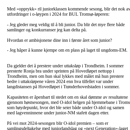
Med «opprykk» ril juniorklassen kommende sesong, blir det nok a
utfordringer i o-løypen i 2024 for BUL Tromsø-løperen:
- Jeg gleder meg veldig til å bli junior. Da blir det mye flere både
samlinger og konkurranser jeg kan delta på.
Hvordan er ambisjonene dine inn i første året som junior?
- Jeg håper å kunne kjempe om en plass på laget til ungdoms-EM.
Da gjelder det å prestere under uttaksløp i Trondheim. I sommer
presterte Ronja bra under sprinten på Hovedløpet nettopp i
Trondheim, men om hun skal lykkes med målet må hun prestere
bedre i uttaksløpene våren 2024 enn hva tilfellet var under
langdistansen på Hovedløpet i Trønderhovedstaden i sommer.
Kapasiteten er åpenbart til stedet om en skal dømme av resultatene
gjennom høstsesongen, med O-idol helgen på hjemmebane i Trom
som høydepunkt, hvor det ble seier både under O-idol og samen
med lagvenninnene under junior-NM stafett dagen etter.
På vei mot 2024-sesongen blir O-idol premien – som er
samlingsdeltakelse med juniorlandslag og «next Generation»-laget