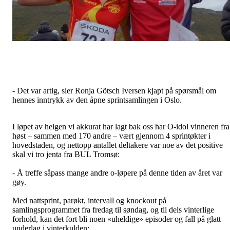
- Det var artig, sier Ronja Götsch Iversen kjapt på spørsmål om
hennes inntrykk av den åpne sprintsamlingen i Oslo.
I løpet av helgen vi akkurat har lagt bak oss har O-idol vinneren fra
høst – sammen med 170 andre – vært gjennom 4 sprintøkter i
hovedstaden, og nettopp antallet deltakere var noe av det positive
skal vi tro jenta fra BUL Tromsø:
- Å treffe såpass mange andre o-løpere på denne tiden av året var
gøy.
Med nattsprint, parøkt, intervall og knockout på
samlingsprogrammet fra fredag til søndag, og til dels vinterlige
forhold, kan det fort bli noen «uheldige» episoder og fall på glatt
underlag i vinterkulden: