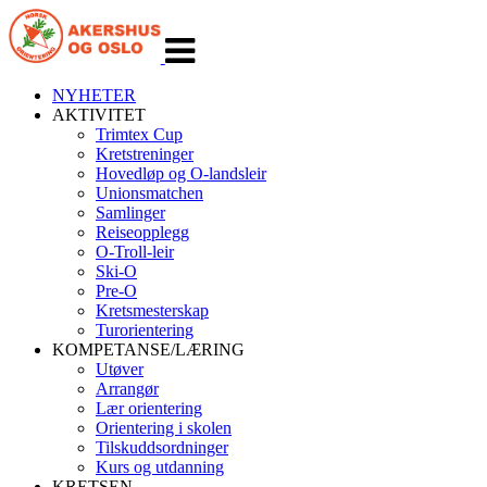
Veksle
navigasjon
NYHETER
AKTIVITET
Trimtex Cup
Kretstreninger
Hovedløp og O-landsleir
Unionsmatchen
Samlinger
Reiseopplegg
O-Troll-leir
Ski-O
Pre-O
Kretsmesterskap
Turorientering
KOMPETANSE/LÆRING
Utøver
Arrangør
Lær orientering
Orientering i skolen
Tilskuddsordninger
Kurs og utdanning
KRETSEN