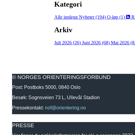
Kategori
Alle innlegg
Nyheter (194)
O-løp (1)
R
Arkiv
Juli 2026 (26)
Juni 2026 (68)
Mai 2026 (8
© NORGES ORIENTERINGSFORBUND
Post: Postboks 5000, 0840 Oslo
Besøk: Sognsveien 73 L, Ullevål Stadion
Pressekontakt:
nof@orientering.no
PRESSE