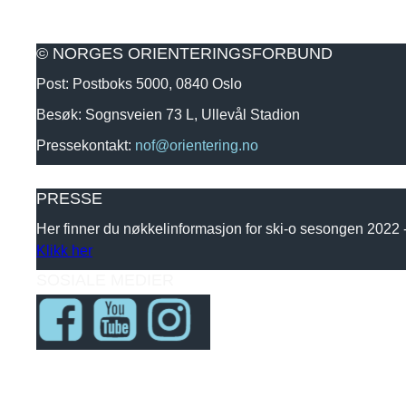
© NORGES ORIENTERINGSFORBUND
Post: Postboks 5000, 0840 Oslo
Besøk: Sognsveien 73 L, Ullevål Stadion
Pressekontakt:
nof@orientering.no
PRESSE
Her finner du nøkkelinformasjon for ski-o sesongen 2022
Klikk her
SOSIALE MEDIER