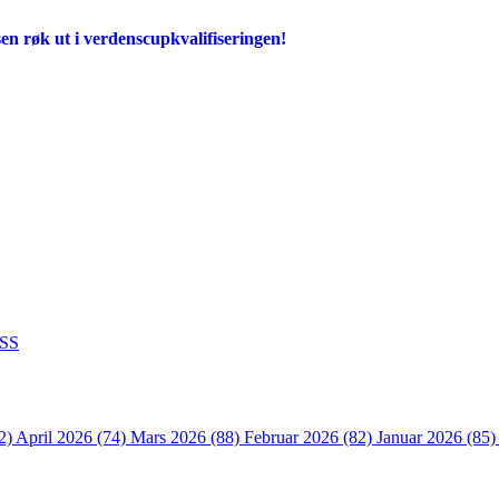
en røk ut i verdenscupkvalifiseringen!
SS
2)
April 2026 (74)
Mars 2026 (88)
Februar 2026 (82)
Januar 2026 (85