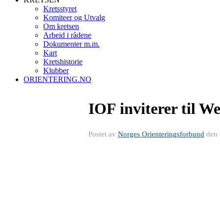
Kretsstyret
Komiteer og Utvalg
Om kretsen
Arbeid i rådene
Dokumenter m.m.
Kart
Kretshistorie
Klubber
ORIENTERING.NO
IOF inviterer til W
Postet av
Norges Orienteringsforbund
den