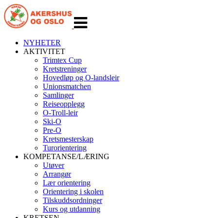
Veksle
navigasjon
NYHETER
AKTIVITET
Trimtex Cup
Kretstreninger
Hovedløp og O-landsleir
Unionsmatchen
Samlinger
Reiseopplegg
O-Troll-leir
Ski-O
Pre-O
Kretsmesterskap
Turorientering
KOMPETANSE/LÆRING
Utøver
Arrangør
Lær orientering
Orientering i skolen
Tilskuddsordninger
Kurs og utdanning
KRETSEN