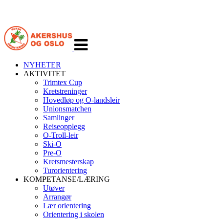
Veksle
navigasjon
NYHETER
AKTIVITET
Trimtex Cup
Kretstreninger
Hovedløp og O-landsleir
Unionsmatchen
Samlinger
Reiseopplegg
O-Troll-leir
Ski-O
Pre-O
Kretsmesterskap
Turorientering
KOMPETANSE/LÆRING
Utøver
Arrangør
Lær orientering
Orientering i skolen