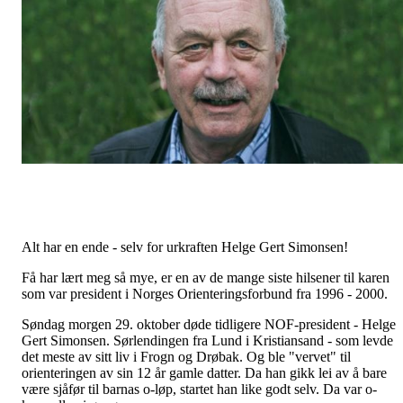
Alt har en ende - selv for urkraften Helge Gert Simonsen!
Få har lært meg så mye, er en av de mange siste hilsener til karen
som var president i Norges Orienteringsforbund fra 1996 - 2000.
Søndag morgen 29. oktober døde tidligere NOF-president - Helge
Gert Simonsen. Sørlendingen fra Lund i Kristiansand - som levde
det meste av sitt liv i Frogn og Drøbak. Og ble "vervet" til
orienteringen av sin 12 år gamle datter. Da han gikk lei av å bare
være sjåfør til barnas o-løp, startet han like godt selv. Da var o-