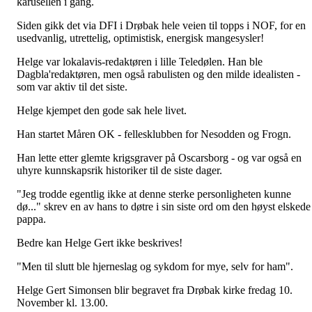
karusellen i gang.
Siden gikk det via DFI i Drøbak hele veien til topps i NOF, for en
usedvanlig, utrettelig, optimistisk, energisk mangesysler!
Helge var lokalavis-redaktøren i lille Teledølen. Han ble
Dagbla'redaktøren, men også rabulisten og den milde idealisten -
som var aktiv til det siste.
Helge kjempet den gode sak hele livet.
Han startet Måren OK - fellesklubben for Nesodden og Frogn.
Han lette etter glemte krigsgraver på Oscarsborg - og var også en
uhyre kunnskapsrik historiker til de siste dager.
"Jeg trodde egentlig ikke at denne sterke personligheten kunne
dø..." skrev en av hans to døtre i sin siste ord om den høyst elskede
pappa.
Bedre kan Helge Gert ikke beskrives!
"Men til slutt ble hjerneslag og sykdom for mye, selv for ham".
Helge Gert Simonsen blir begravet fra Drøbak kirke fredag 10.
November kl. 13.00.