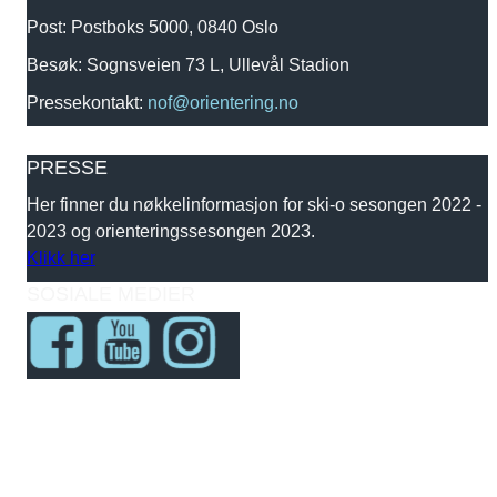
Post: Postboks 5000, 0840 Oslo
Besøk: Sognsveien 73 L, Ullevål Stadion
Pressekontakt:
nof@orientering.no
PRESSE
Her finner du nøkkelinformasjon for ski-o sesongen 2022 -
2023 og orienteringssesongen 2023.
Klikk her
SOSIALE MEDIER