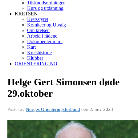
Tilskuddsordninger
Kurs og utdanning
KRETSEN
Kretsstyret
Komiteer og Utvalg
Om kretsen
Arbeid i rådene
Dokumenter m.m.
Kart
Kretshistorie
Klubber
ORIENTERING.NO
Helge Gert Simonsen døde
29.oktober
Postet av
Norges Orienteringsforbund
den
2. nov 2023