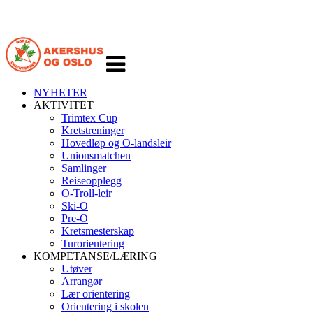
Veksle
navigasjon
NYHETER
AKTIVITET
Trimtex Cup
Kretstreninger
Hovedløp og O-landsleir
Unionsmatchen
Samlinger
Reiseopplegg
O-Troll-leir
Ski-O
Pre-O
Kretsmesterskap
Turorientering
KOMPETANSE/LÆRING
Utøver
Arrangør
Lær orientering
Orientering i skolen