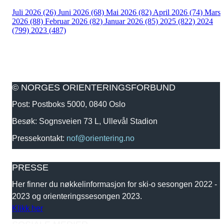
Juli 2026 (26)
Juni 2026 (68)
Mai 2026 (82)
April 2026 (74)
Mars
2026 (88)
Februar 2026 (82)
Januar 2026 (85)
2025 (822)
2024
(799)
2023 (487)
© NORGES ORIENTERINGSFORBUND
Post: Postboks 5000, 0840 Oslo
Besøk: Sognsveien 73 L, Ullevål Stadion
Pressekontakt:
nof@orientering.no
PRESSE
Her finner du nøkkelinformasjon for ski-o sesongen 2022 -
2023 og orienteringssesongen 2023.
Klikk her