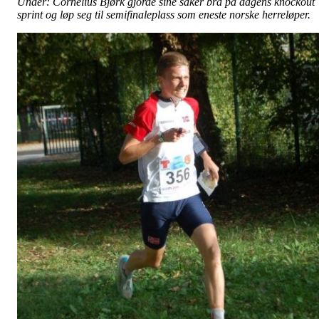
Under: Cornelius Bjørk gjorde sine saker bra på dagens knockout
sprint og løp seg til semifinaleplass som eneste norske herreløper.