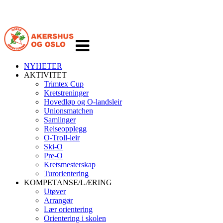
Veksle
navigasjon
NYHETER
AKTIVITET
Trimtex Cup
Kretstreninger
Hovedløp og O-landsleir
Unionsmatchen
Samlinger
Reiseopplegg
O-Troll-leir
Ski-O
Pre-O
Kretsmesterskap
Turorientering
KOMPETANSE/LÆRING
Utøver
Arrangør
Lær orientering
Orientering i skolen