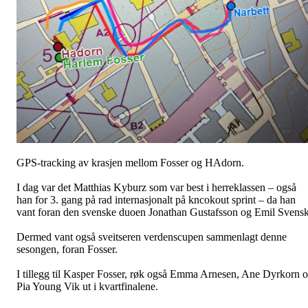
GPS-tracking av krasjen mellom Fosser og HAdorn.
I dag var det Matthias Kyburz som var best i herreklassen – også
han for 3. gang på rad internasjonalt på kncokout sprint – da han
vant foran den svenske duoen Jonathan Gustafsson og Emil Svensk
Dermed vant også sveitseren verdenscupen sammenlagt denne
sesongen, foran Fosser.
I tillegg til Kasper Fosser, røk også Emma Arnesen, Ane Dyrkorn 
Pia Young Vik ut i kvartfinalene.