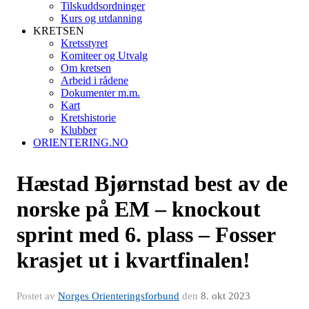
Tilskuddsordninger
Kurs og utdanning
KRETSEN
Kretsstyret
Komiteer og Utvalg
Om kretsen
Arbeid i rådene
Dokumenter m.m.
Kart
Kretshistorie
Klubber
ORIENTERING.NO
Hæstad Bjørnstad best av de
norske på EM – knockout
sprint med 6. plass – Fosser
krasjet ut i kvartfinalen!
Postet av
Norges Orienteringsforbund
den
8. okt 2023