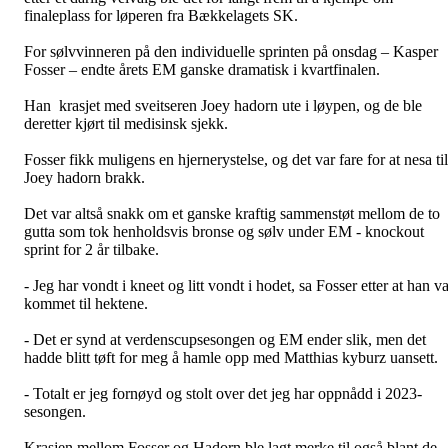
finaleplass for løperen fra Bækkelagets SK.
For sølvvinneren på den individuelle sprinten på onsdag – Kasper
Fosser – endte årets EM ganske dramatisk i kvartfinalen.
Han krasjet med sveitseren Joey hadorn ute i løypen, og de ble
deretter kjørt til medisinsk sjekk.
Fosser fikk muligens en hjernerystelse, og det var fare for at nesa til
Joey hadorn brakk.
Det var altså snakk om et ganske kraftig sammenstøt mellom de to
gutta som tok henholdsvis bronse og sølv under EM - knockout
sprint for 2 år tilbake.
- Jeg har vondt i kneet og litt vondt i hodet, sa Fosser etter at han v
kommet til hektene.
- Det er synd at verdenscupsesongen og EM ender slik, men det
hadde blitt tøft for meg å hamle opp med Matthias kyburz uansett.
- Totalt er jeg fornøyd og stolt over det jeg har oppnådd i 2023-
sesongen.
Krasjen mellom Fosser og Hadorn ble lagt merke til også blant de