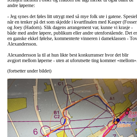
andre løperne:
- Jeg synes det føles litt utrygt med så mye folk ute i gatene. Spesiel
når en tenker på det som skjedde i kvartfinalen med Kasper (Fosser
og Joey (Hadorn). Slik dagens arrangement var, kunne vi krasje -
både med andre løpere, publikum eller andre utenforstående. Det er
en ganske ekkel følelse, kommenterte vinneren i dameklassen - To
Alexandersson.
Alexandersson la til at hun likte best konkurranser hvor det blir
avgjort mellom løperne - uten at uforutsette ting kommer «mellom»
(fortsetter under bildet)