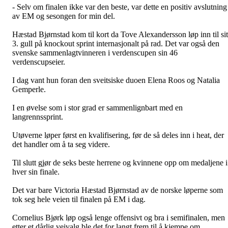
- Selv om finalen ikke var den beste, var dette en positiv avslutning
av EM og sesongen for min del.
Hæstad Bjørnstad kom til kort da Tove Alexandersson løp inn til sit
3. gull på knockout sprint internasjonalt på rad. Det var også den
svenske sammenlagtvinneren i verdenscupen sin 46
verdenscupseier.
I dag vant hun foran den sveitsiske duoen Elena Roos og Natalia
Gemperle.
I en øvelse som i stor grad er sammenlignbart med en
langrennssprint.
Utøverne løper først en kvalifisering, før de så deles inn i heat, der
det handler om å ta seg videre.
Til slutt gjør de seks beste herrene og kvinnene opp om medaljene i
hver sin finale.
Det var bare Victoria Hæstad Bjørnstad av de norske løperne som
tok seg hele veien til finalen på EM i dag.
Cornelius Bjørk løp også lenge offensivt og bra i semifinalen, men
etter et dårlig veivalg ble det for langt frem til å kjempe om