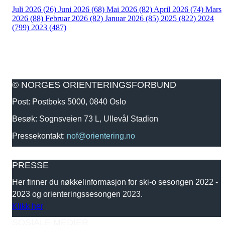
Juli 2026 (26)
Juni 2026 (68)
Mai 2026 (82)
April 2026 (74)
Mars
2026 (88)
Februar 2026 (82)
Januar 2026 (85)
2025 (822)
2024
(799)
2023 (487)
© NORGES ORIENTERINGSFORBUND
Post: Postboks 5000, 0840 Oslo
Besøk: Sognsveien 73 L, Ullevål Stadion
Pressekontakt:
nof@orientering.no
PRESSE
Her finner du nøkkelinformasjon for ski-o sesongen 2022 -
2023 og orienteringssesongen 2023.
Klikk her
SOSIALE MEDIER