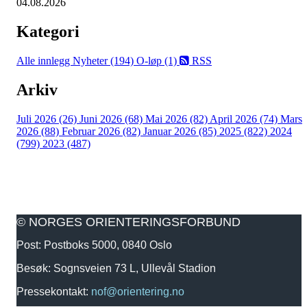
04.08.2026
Kategori
Alle innlegg
Nyheter (194)
O-løp (1)
RSS
Arkiv
Juli 2026 (26)
Juni 2026 (68)
Mai 2026 (82)
April 2026 (74)
Mars
2026 (88)
Februar 2026 (82)
Januar 2026 (85)
2025 (822)
2024
(799)
2023 (487)
© NORGES ORIENTERINGSFORBUND
Post: Postboks 5000, 0840 Oslo
Besøk: Sognsveien 73 L, Ullevål Stadion
Pressekontakt:
nof@orientering.no