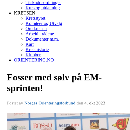
Tilskuddsordninger
Kurs og utdanning
KRETSEN
Kretsstyret
Komiteer og Utvalg
Om kretsen
Arbeid i rådene
Dokumenter m.m.
Kart
Kretshistorie
Klubber
ORIENTERING.NO
Fosser med sølv på EM-
sprinten!
Postet av
Norges Orienteringsforbund
den
4. okt 2023