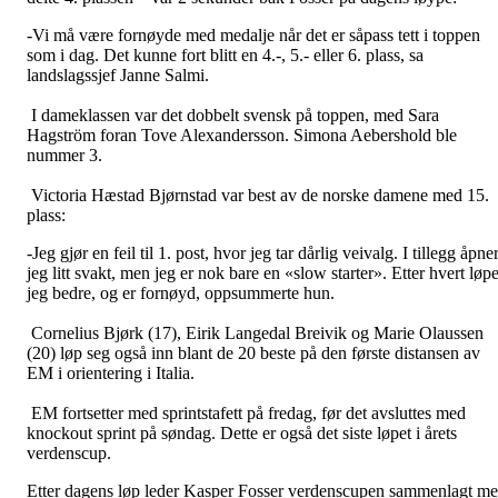
-Vi må være fornøyde med medalje når det er såpass tett i toppen
som i dag. Det kunne fort blitt en 4.-, 5.- eller 6. plass, sa
landslagssjef Janne Salmi.
I dameklassen var det dobbelt svensk på toppen, med Sara
Hagström foran Tove Alexandersson. Simona Aebershold ble
nummer 3.
Victoria Hæstad Bjørnstad var best av de norske damene med 15.
plass:
-Jeg gjør en feil til 1. post, hvor jeg tar dårlig veivalg. I tillegg åpne
jeg litt svakt, men jeg er nok bare en «slow starter». Etter hvert løp
jeg bedre, og er fornøyd, oppsummerte hun.
Cornelius Bjørk (17), Eirik Langedal Breivik og Marie Olaussen
(20) løp seg også inn blant de 20 beste på den første distansen av
EM i orientering i Italia.
EM fortsetter med sprintstafett på fredag, før det avsluttes med
knockout sprint på søndag. Dette er også det siste løpet i årets
verdenscup.
Etter dagens løp leder Kasper Fosser verdenscupen sammenlagt m