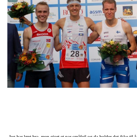
-Jeg har løpt bra, men gjort et par småfeil og da holder det ikke til å