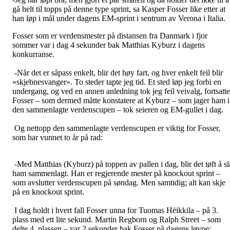
gå helt til topps på denne type sprint, sa Kasper Fosser like etter at
han løp i mål under dagens EM-sprint i sentrum av Verona i Italia.
Fosser som er verdensmester på distansen fra Danmark i fjor
sommer var i dag 4 sekunder bak Matthias Kyburz i dagens
konkurranse.
-Når det er såpass enkelt, blir det høy fart, og hver enkelt feil blir
«skjebnesvanger». To steder tapte jeg tid. Et sted løp jeg forbi en
undergang, og ved en annen anledning tok jeg feil veivalg, fortsatte
Fosser – som dermed måtte konstatere at Kyburz – som jager ham i
den sammenlagte verdenscupen – tok seieren og EM-gullet i dag.
Og nettopp den sammenlagte verdenscupen er viktig for Fosser,
som har vunnet to år på rad:
-Med Matthias (Kyburz) på toppen av pallen i dag, blir det tøft å sl
ham sammenlagt. Han er regjerende mester på knockout sprint –
som avslutter verdenscupen på søndag. Men samtidig; alt kan skje
på en knockout sprint.
I dag holdt i hvert fall Fosser unna for Tuomas Hëikkila – på 3.
plass med ett lite sekund. Martin Regborn og Ralph Street – som
delte 4. plassen – var 2 sekunder bak Fosser på dagens løype: