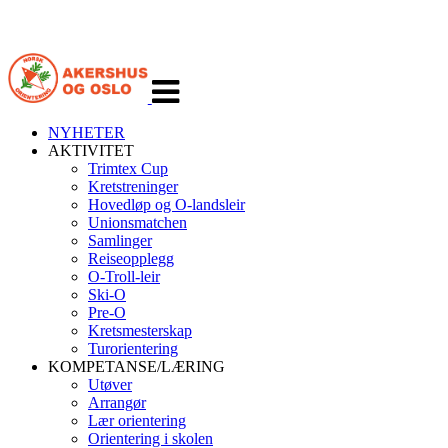
Veksle
navigasjon
NYHETER
AKTIVITET
Trimtex Cup
Kretstreninger
Hovedløp og O-landsleir
Unionsmatchen
Samlinger
Reiseopplegg
O-Troll-leir
Ski-O
Pre-O
Kretsmesterskap
Turorientering
KOMPETANSE/LÆRING
Utøver
Arrangør
Lær orientering
Orientering i skolen