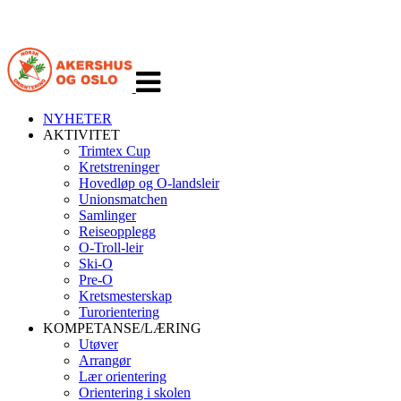
Veksle
navigasjon
NYHETER
AKTIVITET
Trimtex Cup
Kretstreninger
Hovedløp og O-landsleir
Unionsmatchen
Samlinger
Reiseopplegg
O-Troll-leir
Ski-O
Pre-O
Kretsmesterskap
Turorientering
KOMPETANSE/LÆRING
Utøver
Arrangør
Lær orientering
Orientering i skolen