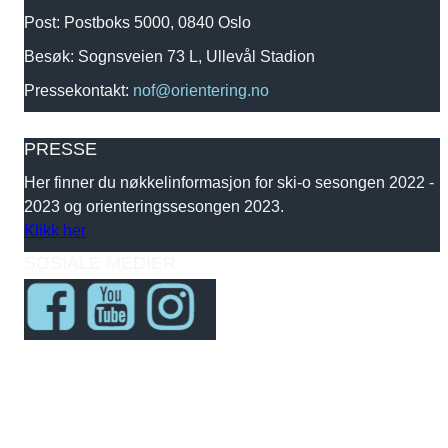
Post: Postboks 5000, 0840 Oslo
Besøk: Sognsveien 73 L, Ullevål Stadion
Pressekontakt:
nof@orientering.no
PRESSE
Her finner du nøkkelinformasjon for ski-o sesongen 2022 -
2023 og orienteringssesongen 2023.
Klikk her
SOSIALE MEDIER