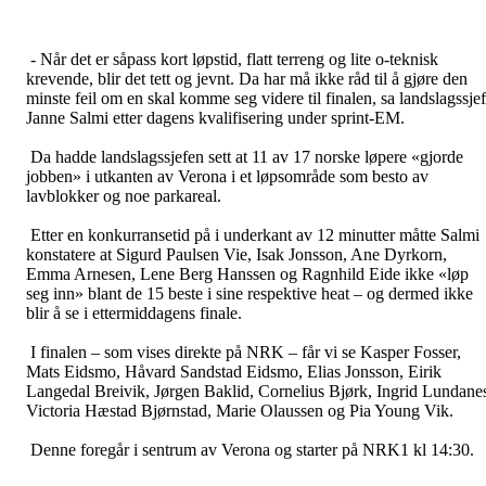
- Når det er såpass kort løpstid, flatt terreng og lite o-teknisk
krevende, blir det tett og jevnt. Da har må ikke råd til å gjøre den
minste feil om en skal komme seg videre til finalen, sa landslagssjef
Janne Salmi etter dagens kvalifisering under sprint-EM.
Da hadde landslagssjefen sett at 11 av 17 norske løpere «gjorde
jobben» i utkanten av Verona i et løpsområde som besto av
lavblokker og noe parkareal.
Etter en konkurransetid på i underkant av 12 minutter måtte Salmi
konstatere at Sigurd Paulsen Vie, Isak Jonsson, Ane Dyrkorn,
Emma Arnesen, Lene Berg Hanssen og Ragnhild Eide ikke «løp
seg inn» blant de 15 beste i sine respektive heat – og dermed ikke
blir å se i ettermiddagens finale.
I finalen – som vises direkte på NRK – får vi se Kasper Fosser,
Mats Eidsmo, Håvard Sandstad Eidsmo, Elias Jonsson, Eirik
Langedal Breivik, Jørgen Baklid, Cornelius Bjørk, Ingrid Lundane
Victoria Hæstad Bjørnstad, Marie Olaussen og Pia Young Vik.
Denne foregår i sentrum av Verona og starter på NRK1 kl 14:30.