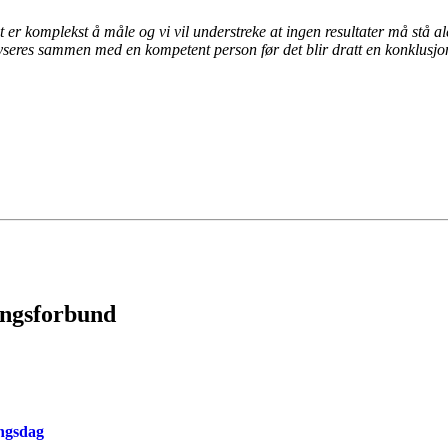
t er komplekst å måle og vi vil understreke at ingen resultater må stå a
yseres sammen med en kompetent person før det blir dratt en konklusjo
ingsforbund
ingsdag