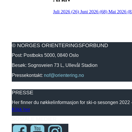
Juli 2026 (26)
Juni 2026 (68)
Mai 2026 (8
© NORGES ORIENTERINGSFORBUND
Post: Postboks 5000, 0840 Oslo
Besøk: Sognsveien 73 L, Ullevål Stadion
Pressekontakt:
nof@orientering.no
PRESSE
Her finner du nøkkelinformasjon for ski-o sesongen 2022
Klikk her
SOSIALE MEDIER