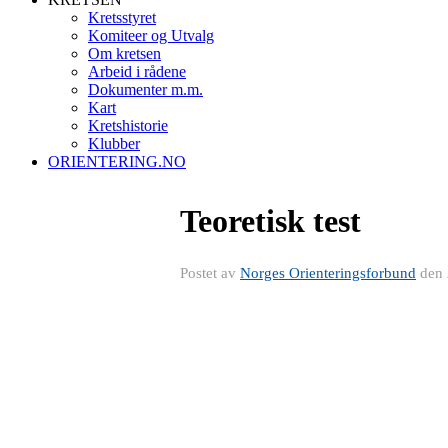
Kretsstyret
Komiteer og Utvalg
Om kretsen
Arbeid i rådene
Dokumenter m.m.
Kart
Kretshistorie
Klubber
ORIENTERING.NO
Teoretisk test
Postet av
Norges Orienteringsforbund
den