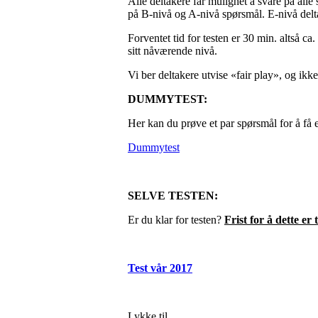
Alle deltakere får mulighet å svare på al
på B-nivå og A-nivå spørsmål. E-nivå delt
Forventet tid for testen er 30 min. altså ca.
sitt nåværende nivå.
Vi ber deltakere utvise «fair play», og ikke
DUMMYTEST:
Her kan du prøve et par spørsmål for å få 
Dummytest
SELVE TESTEN:
Er du klar for testen?
Frist for å dette er
Test vår 2017
Lykke til