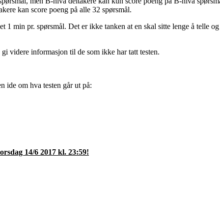
le spørsmål, men B-nivå deltakere kan kun score poeng på B-nivå spørsm
akere kan score poeng på alle 32 spørsmål.
 et 1 min pr. spørsmål. Det er ikke tanken at en skal sitte lenge å telle o
 gi videre informasjon til de som ikke har tatt testen.
en ide om hva testen går ut på:
 torsdag 14/6 2017 kl. 23:59!