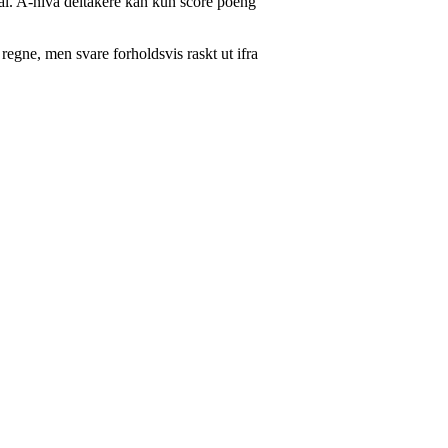
ål. A-nivå deltakere kan kun score poeng
g regne, men svare forholdsvis raskt ut ifra