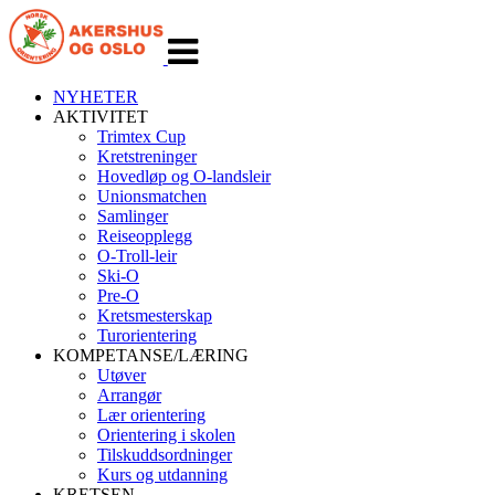
Veksle
navigasjon
NYHETER
AKTIVITET
Trimtex Cup
Kretstreninger
Hovedløp og O-landsleir
Unionsmatchen
Samlinger
Reiseopplegg
O-Troll-leir
Ski-O
Pre-O
Kretsmesterskap
Turorientering
KOMPETANSE/LÆRING
Utøver
Arrangør
Lær orientering
Orientering i skolen
Tilskuddsordninger
Kurs og utdanning
KRETSEN