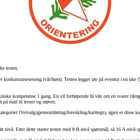
ke testen.
er konkurransesesong (vår/høst). Testen legger ute på eventor i en uke (
iske kompetanse 1 gang. En vil fortløpende få vite om en svarer riktig, me
dt på mail til trener og utøver.
ategorier (Veivalg/gjennomføring/forenkling/karttegn), igjen er disse ka
sitt nivå. Etter dette starter testen med 8 B-nivå spørsmål, så 16 A-nivå s