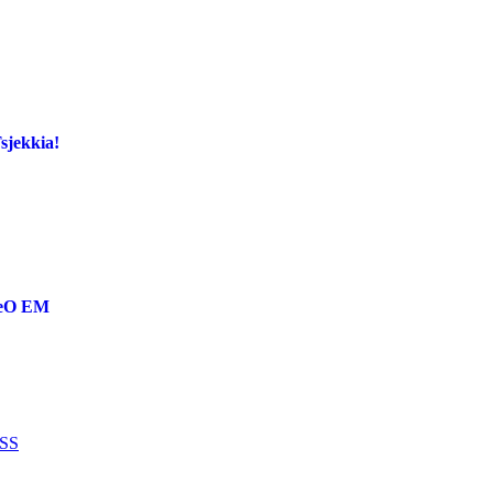
Tsjekkia!
reO EM
SS