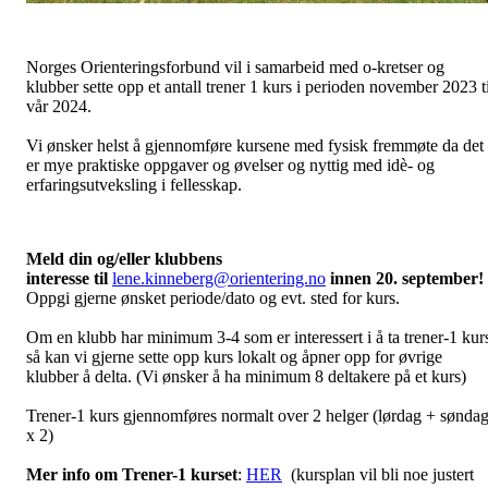
Norges Orienteringsforbund vil i samarbeid med o-kretser og
klubber sette opp et antall trener 1 kurs i perioden november 2023 ti
vår 2024.
Vi ønsker helst å gjennomføre kursene med fysisk fremmøte da det
er mye praktiske oppgaver og øvelser og nyttig med idè- og
erfaringsutveksling i fellesskap.
Meld din og/eller klubbens
interesse til
lene.kinneberg@orientering.no
innen 20. september!
Oppgi gjerne ønsket periode/dato og evt. sted for kurs.
Om en klubb har minimum 3-4 som er interessert i å ta trener-1 kur
så kan vi gjerne sette opp kurs lokalt og åpner opp for øvrige
klubber å delta. (Vi ønsker å ha minimum 8 deltakere på et kurs)
Trener-1 kurs gjennomføres normalt over 2 helger (lørdag + sønda
x 2)
Mer info om Trener-1 kurset
:
HER
(kursplan vil bli noe justert