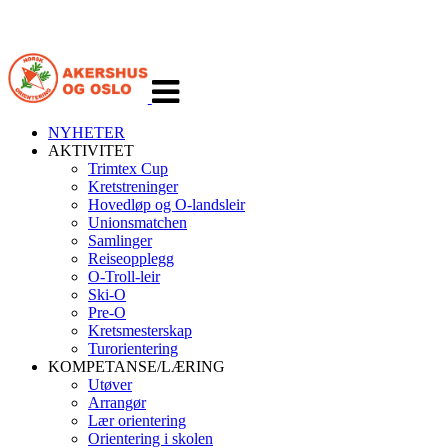
Veksle
navigasjon
NYHETER
AKTIVITET
Trimtex Cup
Kretstreninger
Hovedløp og O-landsleir
Unionsmatchen
Samlinger
Reiseopplegg
O-Troll-leir
Ski-O
Pre-O
Kretsmesterskap
Turorientering
KOMPETANSE/LÆRING
Utøver
Arrangør
Lær orientering
Orientering i skolen