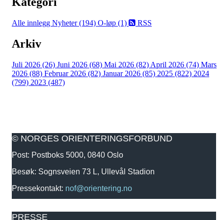
Kategori
Alle innlegg
Nyheter (194)
O-løp (1)
RSS
Arkiv
Juli 2026 (26)
Juni 2026 (68)
Mai 2026 (82)
April 2026 (74)
Mars
2026 (88)
Februar 2026 (82)
Januar 2026 (85)
2025 (822)
2024
(799)
2023 (487)
© NORGES ORIENTERINGSFORBUND
Post: Postboks 5000, 0840 Oslo
Besøk: Sognsveien 73 L, Ullevål Stadion
Pressekontakt:
nof@orientering.no
PRESSE