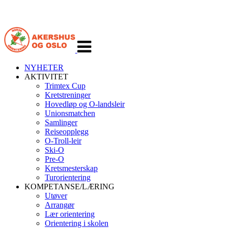
Veksle
navigasjon
NYHETER
AKTIVITET
Trimtex Cup
Kretstreninger
Hovedløp og O-landsleir
Unionsmatchen
Samlinger
Reiseopplegg
O-Troll-leir
Ski-O
Pre-O
Kretsmesterskap
Turorientering
KOMPETANSE/LÆRING
Utøver
Arrangør
Lær orientering
Orientering i skolen