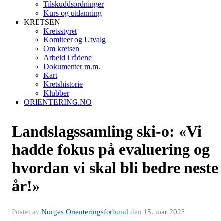
Tilskuddsordninger
Kurs og utdanning
KRETSEN
Kretsstyret
Komiteer og Utvalg
Om kretsen
Arbeid i rådene
Dokumenter m.m.
Kart
Kretshistorie
Klubber
ORIENTERING.NO
Landslagssamling ski-o: «Vi
hadde fokus på evaluering og
hvordan vi skal bli bedre neste
år!»
Postet av
Norges Orienteringsforbund
den
15. mar 2023