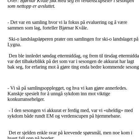
Over: Bjørnar Kvåle fikk med seg en verdenscupseier i sesongen
som nettopp er avsluttet.
- Det var en samling hvor vi la fokus på evaluering og å være
sammen som lag, forteller Bjørnar Kvåle.
Ski-o landslagsløperen prater om samlingen for ski-o landslaget på
Lygna.
Den ble innledet søndag ettermiddag, og frem til tirsdag ettermidd
var det tilbakeblikk på det som var i sesongen de akkurat har lagt
bak seg, for erfaring mot å gjøre ting enda bedre kommende sesong
- Vi så på samlingsopplegget, og hva vi kan gjøre annerledes.
Kanskje spesielt for å unngå sykdom inn mot viktige
konkurransehelger.
- I den sesongen vi akkurat er ferdig med, var vi «uheldig» med
sykdom både rundt EM og verdenscupen på hjemmebane.
Det er sjelden enkle svar på krevende spørsmål, men noe kom i
hvert fall opp på bordet: