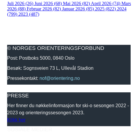
Juli 2026 (26)
Juni 2026 (68)
Mai 2026 (82)
April 2026 (74)
Mars
2026 (88)
Februar 2026 (82)
Januar 2026 (85)
2025 (822)
2024
(799)
2023 (487)
© NORGES ORIENTERINGSFORBUND
Post: Postboks 5000, 0840 Oslo
Besøk: Sognsveien 73 L, Ullevål Stadion
Pressekontakt:
nof@orientering.no
PRESSE
Her finner du nøkkelinformasjon for ski-o sesongen 2022 -
2023 og orienteringssesongen 2023.
Klikk her
SOSIALE MEDIER