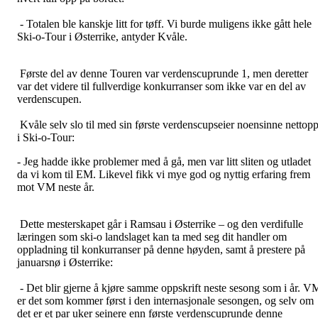
- Totalen ble kanskje litt for tøff. Vi burde muligens ikke gått hele
Ski-o-Tour i Østerrike, antyder Kvåle.
Første del av denne Touren var verdenscuprunde 1, men deretter
var det videre til fullverdige konkurranser som ikke var en del av
verdenscupen.
Kvåle selv slo til med sin første verdenscupseier noensinne nettop
i Ski-o-Tour:
- Jeg hadde ikke problemer med å gå, men var litt sliten og utladet
da vi kom til EM. Likevel fikk vi mye god og nyttig erfaring frem
mot VM neste år.
Dette mesterskapet går i Ramsau i Østerrike – og den verdifulle
læringen som ski-o landslaget kan ta med seg dit handler om
oppladning til konkurranser på denne høyden, samt å prestere på
januarsnø i Østerrike:
- Det blir gjerne å kjøre samme oppskrift neste sesong som i år. V
er det som kommer først i den internasjonale sesongen, og selv om
det er et par uker seinere enn første verdenscuprunde denne