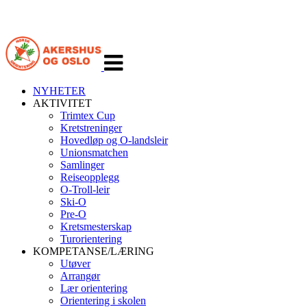
Veksle
navigasjon
NYHETER
AKTIVITET
Trimtex Cup
Kretstreninger
Hovedløp og O-landsleir
Unionsmatchen
Samlinger
Reiseopplegg
O-Troll-leir
Ski-O
Pre-O
Kretsmesterskap
Turorientering
KOMPETANSE/LÆRING
Utøver
Arrangør
Lær orientering
Orientering i skolen