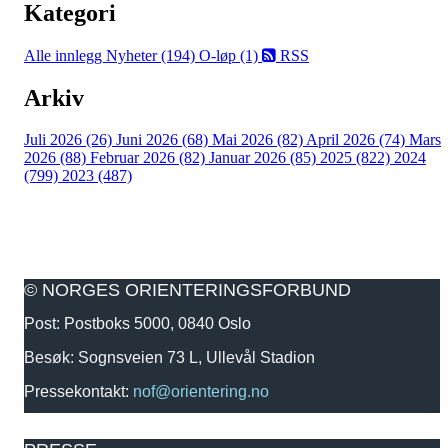
Kategori
Alle innlegg
Nyheter (194)
O-løp (1)
RSS
Arkiv
Juli 2026 (26)
Juni 2026 (68)
Mai 2026 (82)
April 2026 (74)
Mars
2026 (88)
Februar 2026 (82)
Januar 2026 (85)
2025 (822)
2024
(799)
2023 (487)
© NORGES ORIENTERINGSFORBUND
Post: Postboks 5000, 0840 Oslo
Besøk: Sognsveien 73 L, Ullevål Stadion
Pressekontakt:
nof@orientering.no