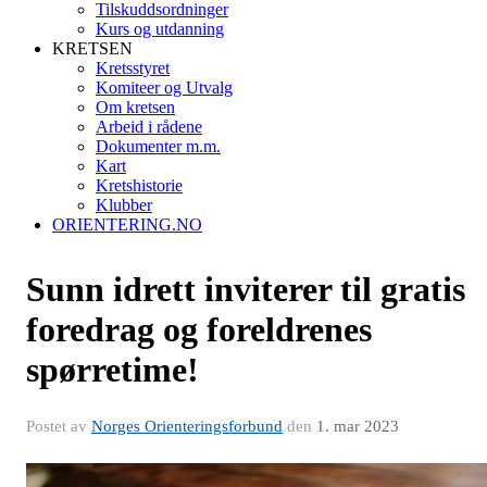
Tilskuddsordninger
Kurs og utdanning
KRETSEN
Kretsstyret
Komiteer og Utvalg
Om kretsen
Arbeid i rådene
Dokumenter m.m.
Kart
Kretshistorie
Klubber
ORIENTERING.NO
Sunn idrett inviterer til gratis
foredrag og foreldrenes
spørretime!
Postet av
Norges Orienteringsforbund
den
1. mar 2023