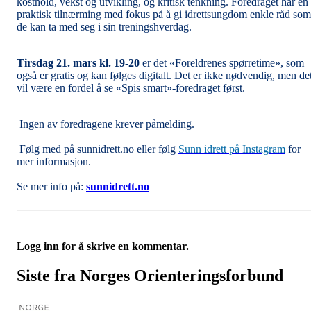
kosthold, vekst og utvikling, og kritisk tenkning. Foredraget har en
praktisk tilnærming med fokus på å gi idrettsungdom enkle råd som
de kan ta med seg i sin treningshverdag.
Tirsdag 21. mars kl. 19-20
er det «Foreldrenes spørretime», som
også er gratis og kan følges digitalt. Det er ikke nødvendig, men de
vil være en fordel å se «Spis smart»-foredraget først.
Ingen av foredragene krever påmelding.
Følg med på sunnidrett.no eller følg
Sunn idrett på Instagram
for
mer informasjon.
Se mer info på:
sunnidrett.no
Logg inn for å skrive en kommentar.
Siste fra Norges Orienteringsforbund