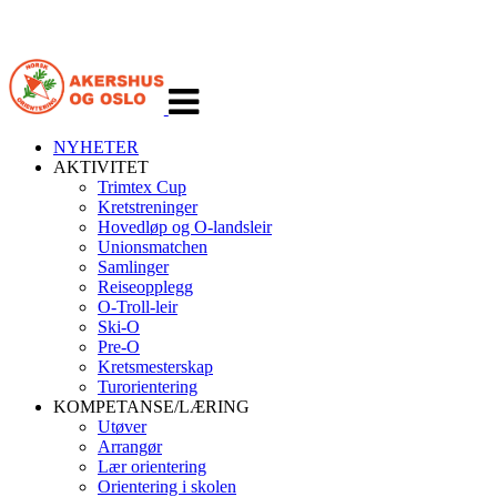
Veksle
navigasjon
NYHETER
AKTIVITET
Trimtex Cup
Kretstreninger
Hovedløp og O-landsleir
Unionsmatchen
Samlinger
Reiseopplegg
O-Troll-leir
Ski-O
Pre-O
Kretsmesterskap
Turorientering
KOMPETANSE/LÆRING
Utøver
Arrangør
Lær orientering
Orientering i skolen