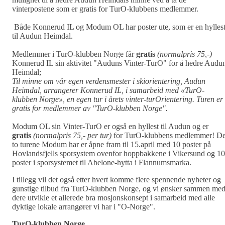
vinterpostene som er gratis for TurO-klubbens medlemmer.
Både Konnerud IL og Modum OL har poster ute, som er en hylles
til Audun Heimdal.
Medlemmer i TurO-klubben Norge får
gratis
(normalpris 75,-)
Konnerud IL sin aktivitet "Auduns Vinter-TurO" for å hedre Audu
Heimdal;
Til minne om vår egen verdensmester i skiorientering, Audun
Heimdal, arrangerer Konnerud IL, i samarbeid med «TurO-
klubben Norge», en egen tur i årets vinter-turOrientering.
Turen er
gratis for medlemmer av "TurO-klubben Norge".
Modum OL sin Vinter-TurO er også en hyllest til Audun og er
gratis
(normalpris 75,- per tur)
for TurO-klubbens medlemmer! D
to turene Modum har er åpne fram til 15.april med 10 poster på
Hovlandsfjells sporsystem ovenfor hoppbakkene i Vikersund og 10
poster i sporsystemet til Abelone-hytta i Flannumsmarka.
I tillegg vil det også etter hvert komme flere spennende nyheter og
gunstige tilbud fra TurO-klubben Norge, og vi ønsker sammen me
dere utvikle et allerede bra mosjonskonsept i samarbeid med alle
dyktige lokale arrangører vi har i "O-Norge".
TurO-klubben Norge