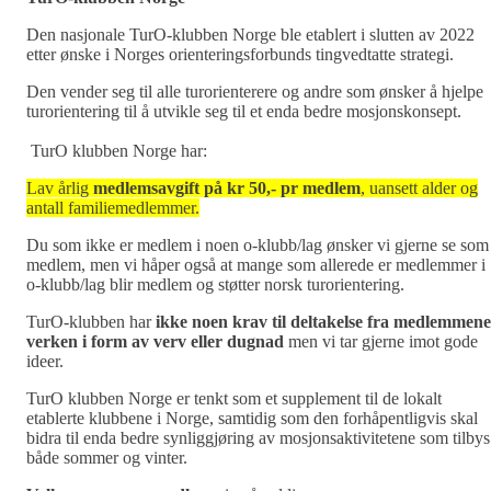
Den nasjonale TurO-klubben Norge ble etablert i slutten av 2022
etter ønske i Norges orienteringsforbunds tingvedtatte strategi.
Den vender seg til alle turorienterere og andre som ønsker å hjelpe
turorientering til å utvikle seg til et enda bedre mosjonskonsept.
TurO klubben Norge har:
Lav årlig
medlemsavgift på kr 50,- pr medlem
, uansett alder og
antall familiemedlemmer.
Du som ikke er medlem i noen o-klubb/lag ønsker vi gjerne se som
medlem, men vi håper også at mange som allerede er medlemmer i
o-klubb/lag blir medlem og støtter norsk turorientering.
TurO-klubben har
ikke noen krav til deltakelse fra medlemmene
verken i form av verv eller dugnad
men
vi tar gjerne imot gode
ideer.
TurO klubben Norge er tenkt som et supplement til de lokalt
etablerte klubbene i Norge, samtidig som den forhåpentligvis skal
bidra til enda bedre synliggjøring av mosjonsaktivitetene som tilbys
både sommer og vinter.