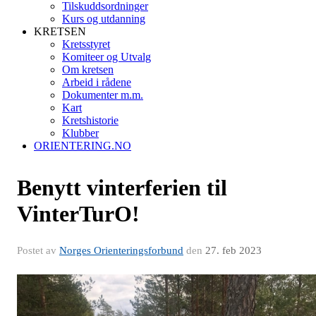
Tilskuddsordninger
Kurs og utdanning
KRETSEN
Kretsstyret
Komiteer og Utvalg
Om kretsen
Arbeid i rådene
Dokumenter m.m.
Kart
Kretshistorie
Klubber
ORIENTERING.NO
Benytt vinterferien til
VinterTurO!
Postet av
Norges Orienteringsforbund
den
27. feb 2023