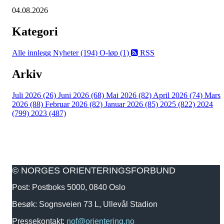
04.08.2026
Kategori
Alle innlegg
Nyheter (194)
O-løp (1)
RSS
Arkiv
Juli 2026 (26)
Juni 2026 (68)
Mai 2026 (82)
April 2026 (74)
Mars
2026 (88)
Februar 2026 (82)
Januar 2026 (85)
2025 (822)
2024
(799)
2023 (487)
© NORGES ORIENTERINGSFORBUND
Post: Postboks 5000, 0840 Oslo
Besøk: Sognsveien 73 L, Ullevål Stadion
Pressekontakt:
nof@orientering.no