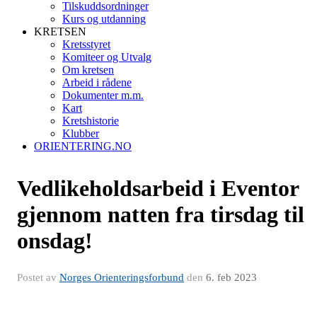
Tilskuddsordninger
Kurs og utdanning
KRETSEN
Kretsstyret
Komiteer og Utvalg
Om kretsen
Arbeid i rådene
Dokumenter m.m.
Kart
Kretshistorie
Klubber
ORIENTERING.NO
Vedlikeholdsarbeid i Eventor
gjennom natten fra tirsdag til
onsdag!
Postet av
Norges Orienteringsforbund
den
6. feb 2023