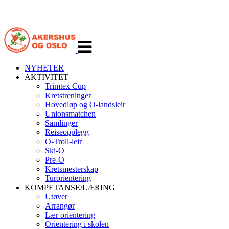
Veksle
navigasjon
NYHETER
AKTIVITET
Trimtex Cup
Kretstreninger
Hovedløp og O-landsleir
Unionsmatchen
Samlinger
Reiseopplegg
O-Troll-leir
Ski-O
Pre-O
Kretsmesterskap
Turorientering
KOMPETANSE/LÆRING
Utøver
Arrangør
Lær orientering
Orientering i skolen