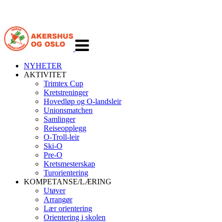
Veksle
navigasjon
NYHETER
AKTIVITET
Trimtex Cup
Kretstreninger
Hovedløp og O-landsleir
Unionsmatchen
Samlinger
Reiseopplegg
O-Troll-leir
Ski-O
Pre-O
Kretsmesterskap
Turorientering
KOMPETANSE/LÆRING
Utøver
Arrangør
Lær orientering
Orientering i skolen